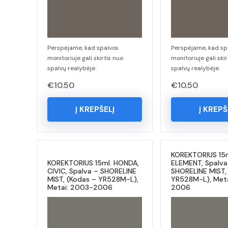
Perspėjame, kad spalvos
Perspėjame, kad sp
monitoriuje gali skirtis nuo
monitoriuje gali skir
spalvų realybėje.
spalvų realybėje.
€
10.50
€
10.50
Į KREPŠELĮ
Į KREPŠ
KOREKTORIUS 15
KOREKTORIUS 15ml. HONDA,
ELEMENT, Spalva
CIVIC, Spalva – SHORELINE
SHORELINE MIST,
MIST, (Kodas – YR528M-L),
YR528M-L), Met
Metai: 2003-2006
2006