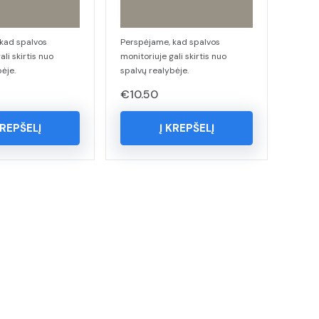
kad spalvos
Perspėjame, kad spalvos
ali skirtis nuo
monitoriuje gali skirtis nuo
ėje.
spalvų realybėje.
€
10.50
KREPŠELĮ
Į KREPŠELĮ