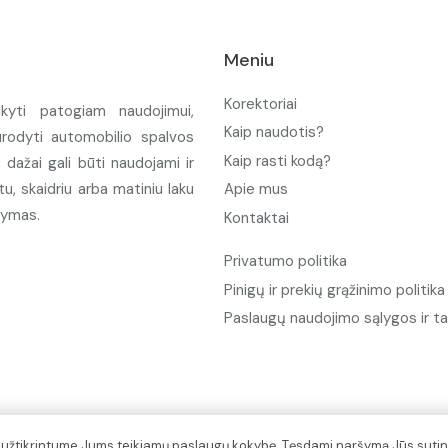
Meniu
Korektoriai
ikyti patogiam naudojimui,
Kaip naudotis?
urodyti automobilio spalvos
Kaip rasti kodą?
ažai gali būti naudojami ir
u, skaidriu arba matiniu laku
Apie mus
tymas.
Kontaktai
Privatumo politika
Pinigų ir prekių grąžinimo politika
Paslaugų naudojimo sąlygos ir ta
d užtikrintume Jums teikiamų paslaugų kokybę. Tęsdami naršymą Jūs sutin