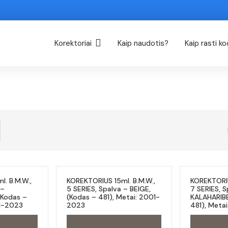
Korektoriai
Kaip naudotis?
Kaip rasti k
. B.M.W.,
KOREKTORIUS 15ml. B.M.W.,
KOREKTORIU
 –
5 SERIES, Spalva – BEIGE,
7 SERIES, S
(Kodas –
(Kodas – 481), Metai: 2001-
KALAHARIBE
01-2023
2023
481), Meta