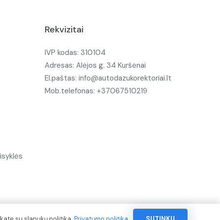
Rekvizitai
IVP kodas: 310104
Adresas: Alėjos g. 34 Kuršėnai
El.paštas: info@autodazukorektoriai.lt
Mob.telefonas: +37067510219
isyklės
kate su slapukų politika.
Privatumo politika
SUTINKU