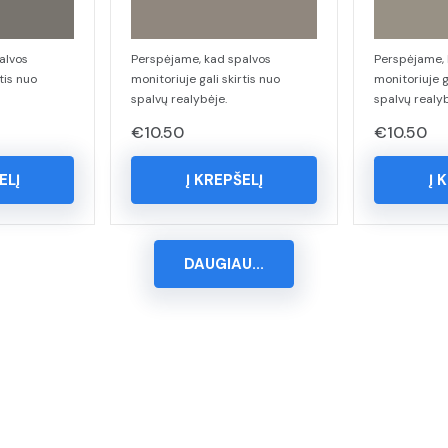
alvos
Perspėjame, kad spalvos
Perspėjame, 
tis nuo
monitoriuje gali skirtis nuo
monitoriuje g
spalvų realybėje.
spalvų realyb
€
10.50
€
10.50
ELĮ
Į KREPŠELĮ
Į 
DAUGIAU...