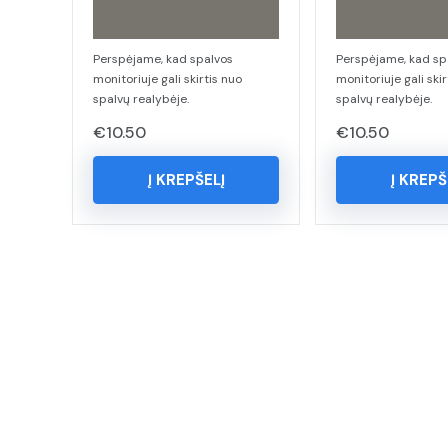
Perspėjame, kad spalvos
Perspėjame, kad sp
monitoriuje gali skirtis nuo
monitoriuje gali skir
spalvų realybėje.
spalvų realybėje.
€
10.50
€
10.50
Į KREPŠELĮ
Į KREPŠ