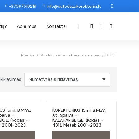
+37067510219
info@autodazukorektoriai.lt
|
odą?
Apie mus
Kontaktai
Pradžia
/
Produkto Alternative color names
/
BEIGE
Rikiavimas
S 15ml. B.M.W.,
KOREKTORIUS 15ml. B.M.W.,
palva –
X5, Spalva –
IGE, (Kodas –
KALAHARIBEIGE, (Kodas –
i: 2001-2023
481), Metai: 2001-2023