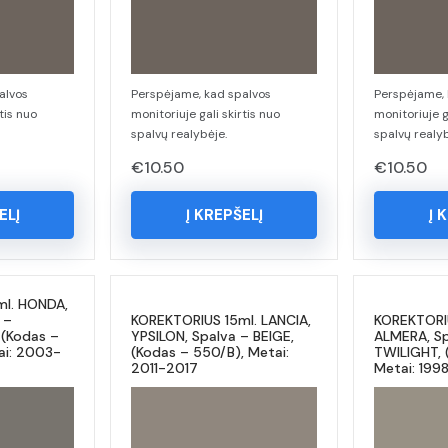
alvos
Perspėjame, kad spalvos
Perspėjame, 
tis nuo
monitoriuje gali skirtis nuo
monitoriuje g
spalvų realybėje.
spalvų realyb
€
10.50
€
10.50
ELĮ
Į KREPŠELĮ
Į 
ml. HONDA,
 –
KOREKTORIUS 15ml. LANCIA,
KOREKTORIU
 (Kodas –
YPSILON, Spalva – BEIGE,
ALMERA, Sp
ai: 2003-
(Kodas – 550/B), Metai:
TWILIGHT, 
2011-2017
Metai: 19