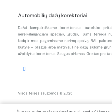
Automobilių dažų korektoriai
Dažai kompaktiškame korektoriaus buteliuke prita
nereikalaujančiam specialių įgūdžių. Jums tereikia n
kodą ir mes pagaminsime norimą spalvą. RAL paletės d
buityje – blizgūs arba matiniai. Prie dažų siūlome grunt
užpildytus korektorius. Saugus pirkimas. Greitas prista
Visos teisės saugomos © 2023
Šioje svetainėje naudojami slapukai (angl. „cookies“), tam ka