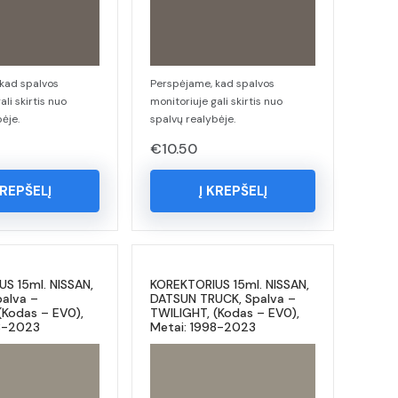
kad spalvos
Perspėjame, kad spalvos
ali skirtis nuo
monitoriuje gali skirtis nuo
ėje.
spalvų realybėje.
€
10.50
KREPŠELĮ
Į KREPŠELĮ
S 15ml. NISSAN,
KOREKTORIUS 15ml. NISSAN,
alva –
DATSUN TRUCK, Spalva –
(Kodas – EV0),
TWILIGHT, (Kodas – EV0),
98-2023
Metai: 1998-2023