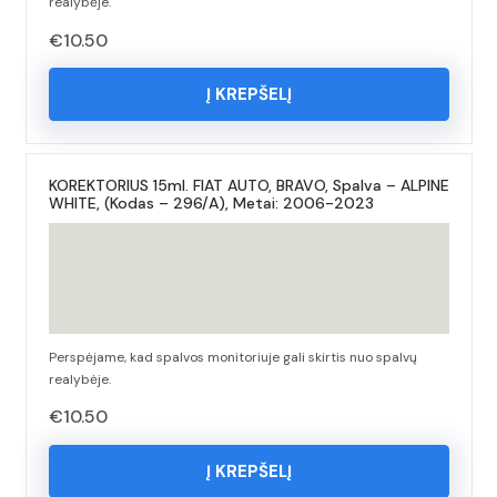
realybėje.
€
10.50
Į KREPŠELĮ
KOREKTORIUS 15ml. FIAT AUTO, BRAVO, Spalva – ALPINE
WHITE, (Kodas – 296/A), Metai: 2006-2023
Perspėjame, kad spalvos monitoriuje gali skirtis nuo spalvų
realybėje.
€
10.50
Į KREPŠELĮ