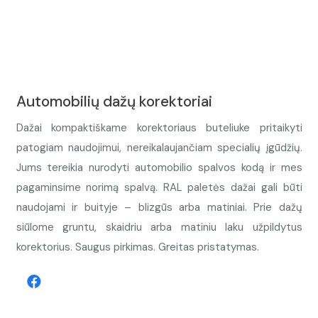
Automobilių dažų korektoriai
Dažai kompaktiškame korektoriaus buteliuke pritaikyti
patogiam naudojimui, nereikalaujančiam specialių įgūdžių.
Jums tereikia nurodyti automobilio spalvos kodą ir mes
pagaminsime norimą spalvą. RAL paletės dažai gali būti
naudojami ir buityje – blizgūs arba matiniai. Prie dažų
siūlome gruntu, skaidriu arba matiniu laku užpildytus
korektorius. Saugus pirkimas. Greitas pristatymas.