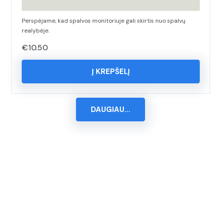
Perspėjame, kad spalvos monitoriuje gali skirtis nuo spalvų
realybėje.
€
10.50
Į KREPŠELĮ
DAUGIAU...