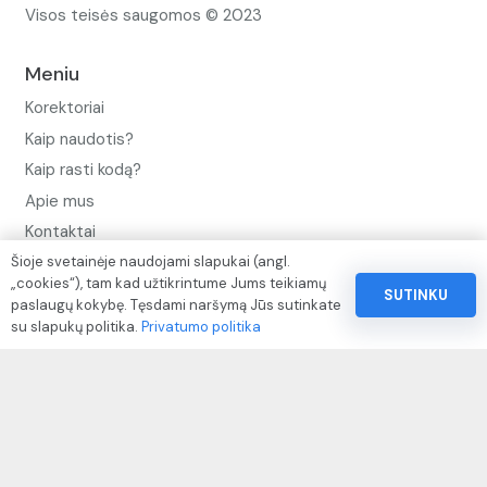
Visos teisės saugomos © 2023
Meniu
Korektoriai
Kaip naudotis?
Kaip rasti kodą?
Apie mus
Kontaktai
Šioje svetainėje naudojami slapukai (angl.
Privatumo politika
„cookies“), tam kad užtikrintume Jums teikiamų
SUTINKU
Pinigų ir prekių grąžinimo politika
paslaugų kokybę. Tęsdami naršymą Jūs sutinkate
su slapukų politika.
Privatumo politika
Paslaugų naudojimo sąlygos ir taisyklės
Rekvizitai
IVP kodas: 310104
Adresas: Alėjos g. 34 Kuršėnai