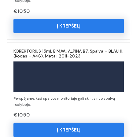
realybėje.
€
10.50
Į KREPŠELĮ
KOREKTORIUS 15ml. B.M.W., ALPINA B7, Spalva – BLAU II,
(Kodas – A46), Metai: 2011-2023
Perspėjame, kad spalvos monitoriuje gali skirtis nuo spalvų
realybėje.
€
10.50
Į KREPŠELĮ