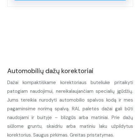
Automobilių dažų korektoriai
Dažai kompaktiškame korektoriaus buteliuke pritaikyti
patogiam naudojimui, nereikalaujančiam specialių įgūdžių.
Jums tereikia nurodyti automobilio spalvos kodą ir mes
pagaminsime norimą spalvą. RAL paletės dažai gali būti
naudojami ir buityje – blizgūs arba matiniai. Prie dažų
siūlome gruntu, skaidriu arba matiniu laku užpildytus
korektorius. Saugus pirkimas. Greitas pristatymas.