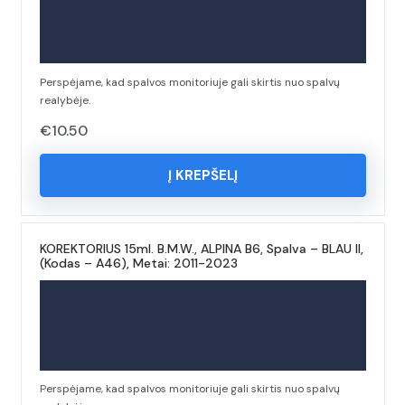
Perspėjame, kad spalvos monitoriuje gali skirtis nuo spalvų
realybėje.
€
10.50
Į KREPŠELĮ
KOREKTORIUS 15ml. B.M.W., ALPINA B6, Spalva – BLAU II,
(Kodas – A46), Metai: 2011-2023
Perspėjame, kad spalvos monitoriuje gali skirtis nuo spalvų