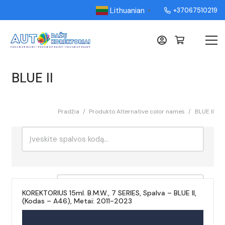
Lithuanian
+37067510219
▼
BLUE II
Pradžia
/
Produkto Alternative color names
/
BLUE II
Ieškoti:
Rikiavimas
KOREKTORIUS 15ml. B.M.W., 7 SERIES, Spalva – BLUE II,
(Kodas – A46), Metai: 2011-2023