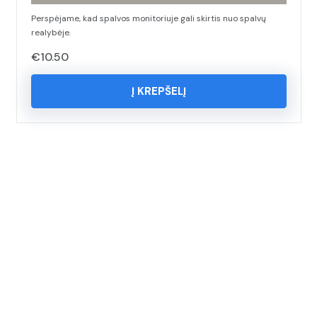
Perspėjame, kad spalvos monitoriuje gali skirtis nuo spalvų
realybėje.
€
10.50
Į KREPŠELĮ