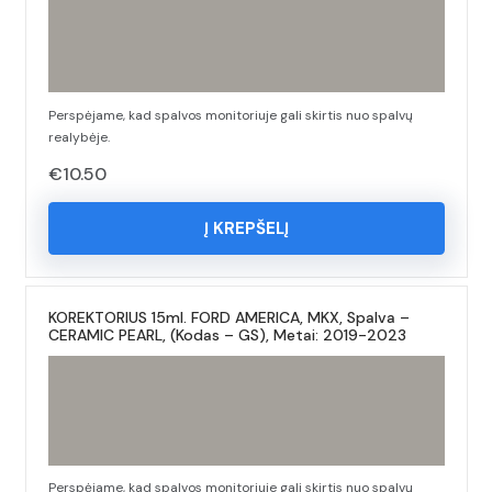
Perspėjame, kad spalvos monitoriuje gali skirtis nuo spalvų
realybėje.
€
10.50
Į KREPŠELĮ
KOREKTORIUS 15ml. FORD AMERICA, MKX, Spalva –
CERAMIC PEARL, (Kodas – GS), Metai: 2019-2023
Perspėjame, kad spalvos monitoriuje gali skirtis nuo spalvų