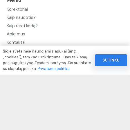
Meniu
Korektoriai
Kaip naudotis?
Kaip rasti kodą?
Apie mus
Kontaktai
Šioje svetainėje naudojami slapukai (angl.
Privatumo politika
„cookies“), tam kad užtikrintume Jums teikiamų
SUTINKU
Pinigų ir prekių grąžinimo politika
paslaugų kokybę. Tęsdami naršymą Jūs sutinkate
su slapukų politika.
Privatumo politika
Paslaugų naudojimo sąlygos ir taisyklės
Rekvizitai
IVP kodas: 310104
Adresas: Alėjos g. 34 Kuršėnai
El.paštas: info@autodazukorektoriai.lt
Mob.telefonas: +37067510219