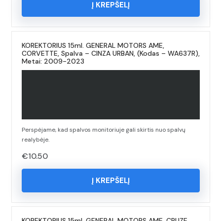
Į KREPŠELĮ
KOREKTORIUS 15ml. GENERAL MOTORS AME,
CORVETTE, Spalva – CINZA URBAN, (Kodas – WA637R),
Metai: 2009-2023
Perspėjame, kad spalvos monitoriuje gali skirtis nuo spalvų
realybėje.
€
10.50
Į KREPŠELĮ
KOREKTORIUS 15ml. GENERAL MOTORS AME, CRUZE,