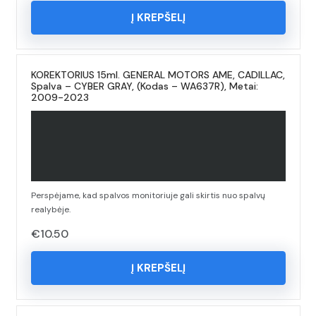
Į KREPŠELĮ
KOREKTORIUS 15ml. GENERAL MOTORS AME, CADILLAC,
Spalva – CYBER GRAY, (Kodas – WA637R), Metai:
2009-2023
Perspėjame, kad spalvos monitoriuje gali skirtis nuo spalvų
realybėje.
€
10.50
Į KREPŠELĮ