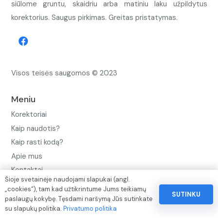
siūlome gruntu, skaidriu arba matiniu laku užpildytus
korektorius. Saugus pirkimas. Greitas pristatymas.
Visos teisės saugomos © 2023
Meniu
Korektoriai
Kaip naudotis?
Kaip rasti kodą?
Apie mus
Kontaktai
Šioje svetainėje naudojami slapukai (angl.
Privatumo politika
„cookies“), tam kad užtikrintume Jums teikiamų
SUTINKU
paslaugų kokybę. Tęsdami naršymą Jūs sutinkate
Pinigų ir prekių grąžinimo politika
su slapukų politika.
Privatumo politika
Paslaugų naudojimo sąlygos ir taisyklės