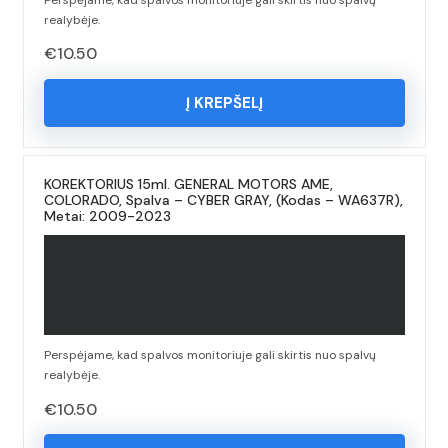
realybėje.
€
10.50
Į KREPŠELĮ
KOREKTORIUS 15ml. GENERAL MOTORS AME,
COLORADO, Spalva – CYBER GRAY, (Kodas – WA637R),
Metai: 2009-2023
Perspėjame, kad spalvos monitoriuje gali skirtis nuo spalvų
realybėje.
€
10.50