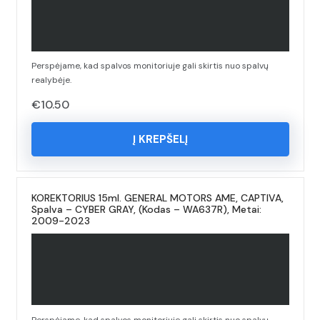
Perspėjame, kad spalvos monitoriuje gali skirtis nuo spalvų
realybėje.
€
10.50
Į KREPŠELĮ
KOREKTORIUS 15ml. GENERAL MOTORS AME, CAPTIVA,
Spalva – CYBER GRAY, (Kodas – WA637R), Metai:
2009-2023
Perspėjame, kad spalvos monitoriuje gali skirtis nuo spalvų