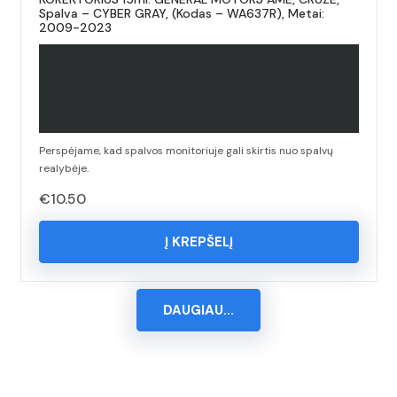
Spalva – CYBER GRAY, (Kodas – WA637R), Metai:
2009-2023
Perspėjame, kad spalvos monitoriuje gali skirtis nuo spalvų
realybėje.
€
10.50
Į KREPŠELĮ
DAUGIAU...