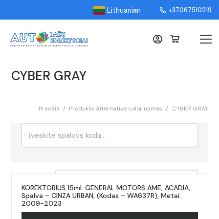
Lithuanian
+37067510219
▼
CYBER GRAY
Pradžia
/
Produkto Alternative color names
/
CYBER GRAY
Ieškoti:
Rikiavimas
KOREKTORIUS 15ml. GENERAL MOTORS AME, ACADIA,
Spalva – CINZA URBAN, (Kodas – WA637R), Metai:
2009-2023