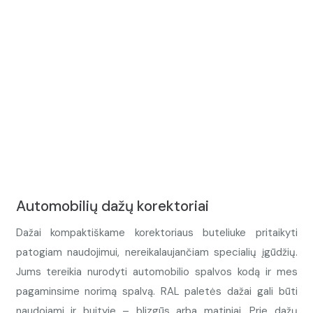
Automobilių dažų korektoriai
Dažai kompaktiškame korektoriaus buteliuke pritaikyti
patogiam naudojimui, nereikalaujančiam specialių įgūdžių.
Jums tereikia nurodyti automobilio spalvos kodą ir mes
pagaminsime norimą spalvą. RAL paletės dažai gali būti
naudojami ir buityje – blizgūs arba matiniai. Prie dažų