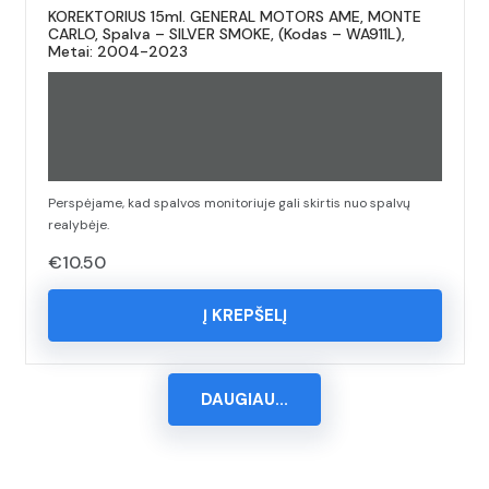
KOREKTORIUS 15ml. GENERAL MOTORS AME, MONTE
CARLO, Spalva – SILVER SMOKE, (Kodas – WA911L),
Metai: 2004-2023
Perspėjame, kad spalvos monitoriuje gali skirtis nuo spalvų
realybėje.
€
10.50
Į KREPŠELĮ
DAUGIAU...