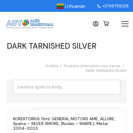
Lithuanian
+37067510219
▼
DARK TARNISHED SILVER
Pradžia
/
Produkto Alternative color names
/
DARK TARNISHED SILVER
Ieškoti:
Rikiavimas
KOREKTORIUS 15ml. GENERAL MOTORS AME, ALLURE,
Spalva – SILVER SMOKE, (Kodas – WA911L), Metai:
2004-2023