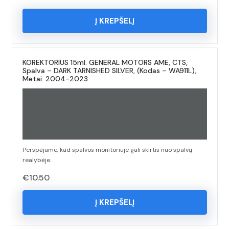
Į KREPŠELĮ
KOREKTORIUS 15ml. GENERAL MOTORS AME, CTS,
Spalva – DARK TARNISHED SILVER, (Kodas – WA911L),
Metai: 2004-2023
Perspėjame, kad spalvos monitoriuje gali skirtis nuo spalvų
realybėje.
€
10.50
Į KREPŠELĮ