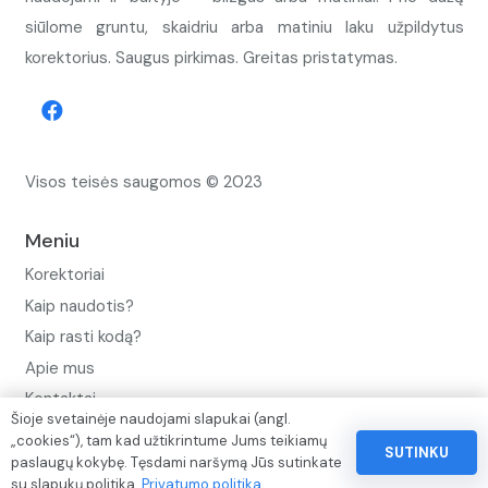
siūlome gruntu, skaidriu arba matiniu laku užpildytus
korektorius. Saugus pirkimas. Greitas pristatymas.
Visos teisės saugomos © 2023
Meniu
Korektoriai
Kaip naudotis?
Kaip rasti kodą?
Apie mus
Kontaktai
Šioje svetainėje naudojami slapukai (angl.
Privatumo politika
„cookies“), tam kad užtikrintume Jums teikiamų
SUTINKU
paslaugų kokybę. Tęsdami naršymą Jūs sutinkate
Pinigų ir prekių grąžinimo politika
su slapukų politika.
Privatumo politika