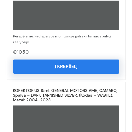
Perspėjame, kad spalvos monitoriuje gali skirtis nuo spalvų
realybėje.
€
10.50
Į KREPŠELĮ
KOREKTORIUS 15ml. GENERAL MOTORS AME, CAMARO,
Spalva – DARK TARNISHED SILVER, (Kodas – WA911L),
Metai: 2004-2023