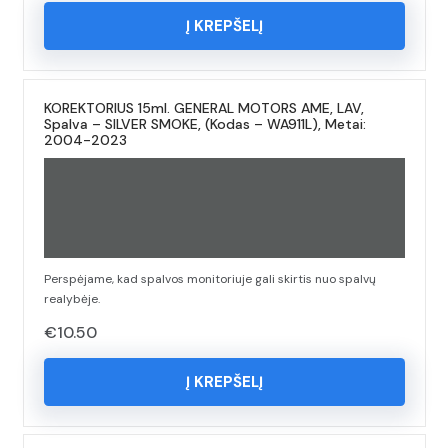
Į KREPŠELĮ
KOREKTORIUS 15ml. GENERAL MOTORS AME, LAV,
Spalva – SILVER SMOKE, (Kodas – WA911L), Metai:
2004-2023
Perspėjame, kad spalvos monitoriuje gali skirtis nuo spalvų
realybėje.
€
10.50
Į KREPŠELĮ