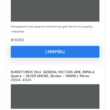
Perspėjame, kad spalvos monitoriuje gali skirtis nuo spalvų
realybėje.
€
10.50
Į KREPŠELĮ
KOREKTORIUS 15ml. GENERAL MOTORS AME, IMPALA,
Spalva – SILVER SMOKE, (Kodas – WA911L), Metai:
2004-2023