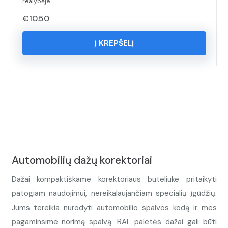
realybėje.
€
10.50
Į KREPŠELĮ
Automobilių dažų korektoriai
Dažai kompaktiškame korektoriaus buteliuke pritaikyti
patogiam naudojimui, nereikalaujančiam specialių įgūdžių.
Jums tereikia nurodyti automobilio spalvos kodą ir mes
pagaminsime norimą spalvą. RAL paletės dažai gali būti