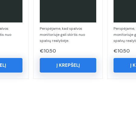
alvos
Perspėjame, kad spalvos
Perspėjame, 
tis nuo
monitoriuje gali skirtis nuo
monitoriuje g
spalvų realybėje.
spalvų realyb
€
10.50
€
10.50
ELĮ
Į KREPŠELĮ
Į 