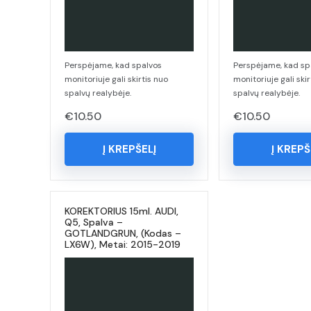
Perspėjame, kad spalvos
Perspėjame, kad sp
monitoriuje gali skirtis nuo
monitoriuje gali skir
spalvų realybėje.
spalvų realybėje.
€
10.50
€
10.50
Į KREPŠELĮ
Į KREPŠ
KOREKTORIUS 15ml. AUDI,
Q5, Spalva –
GOTLANDGRUN, (Kodas –
LX6W), Metai: 2015-2019