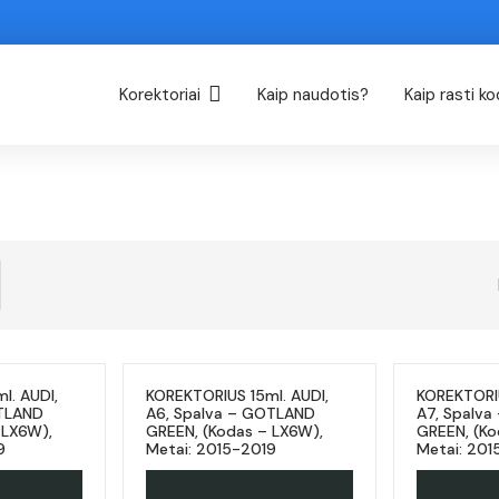
Korektoriai
Kaip naudotis?
Kaip rasti k
l. AUDI,
KOREKTORIUS 15ml. AUDI,
KOREKTORIU
OTLAND
A6, Spalva – GOTLAND
A7, Spalv
 LX6W),
GREEN, (Kodas – LX6W),
GREEN, (Ko
9
Metai: 2015-2019
Metai: 201