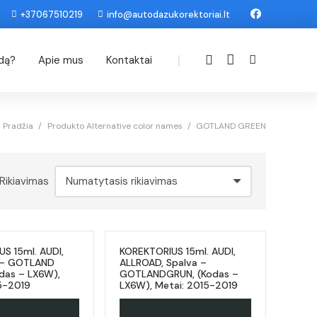
+37067510219
info@autodazukorektoriai.lt
|
odą?
Apie mus
Kontaktai
Pradžia
/
Produkto Alternative color names
/
GOTLAND GREEN
Rikiavimas
S 15ml. AUDI,
KOREKTORIUS 15ml. AUDI,
a – GOTLAND
ALLROAD, Spalva –
das – LX6W),
GOTLANDGRUN, (Kodas –
5-2019
LX6W), Metai: 2015-2019