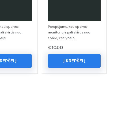
kad spalvos
Perspėjame, kad spalvos
ali skirtis nuo
monitoriuje gali skirtis nuo
ėje.
spalvų realybėje.
€
10.50
KREPŠELĮ
Į KREPŠELĮ