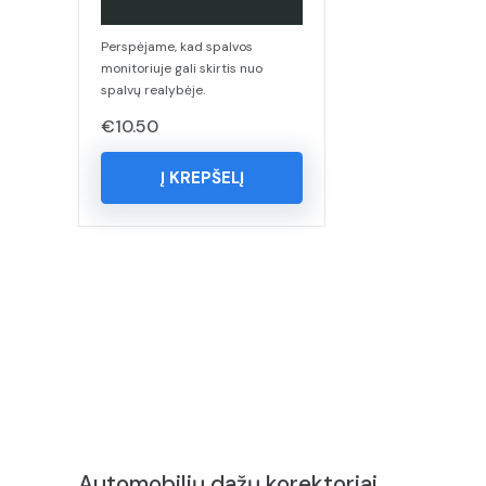
Perspėjame, kad spalvos
monitoriuje gali skirtis nuo
spalvų realybėje.
€
10.50
Į KREPŠELĮ
Automobilių dažų korektoriai