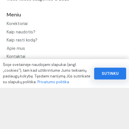
Meniu
Korektoriai
Kaip naudotis?
Kaip rasti kodą?
Apie mus
Kontaktai
Šioje svetainėje naudojami slapukai (angl.
Privatumo politika
„cookies“), tam kad užtikrintume Jums teikiamų
SUTINKU
Pinigų ir prekių grąžinimo politika
paslaugų kokybę. Tęsdami naršymą Jūs sutinkate
su slapukų politika.
Privatumo politika
Paslaugų naudojimo sąlygos ir taisyklės
Rekvizitai
IVP kodas: 310104
Adresas: Alėjos g. 34 Kuršėnai
El.paštas: info@autodazukorektoriai.lt