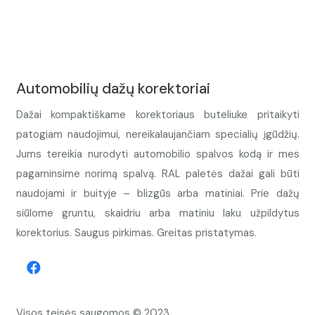
Automobilių dažų korektoriai
Dažai kompaktiškame korektoriaus buteliuke pritaikyti
patogiam naudojimui, nereikalaujančiam specialių įgūdžių.
Jums tereikia nurodyti automobilio spalvos kodą ir mes
pagaminsime norimą spalvą. RAL paletės dažai gali būti
naudojami ir buityje – blizgūs arba matiniai. Prie dažų
siūlome gruntu, skaidriu arba matiniu laku užpildytus
korektorius. Saugus pirkimas. Greitas pristatymas.
Visos teisės saugomos © 2023