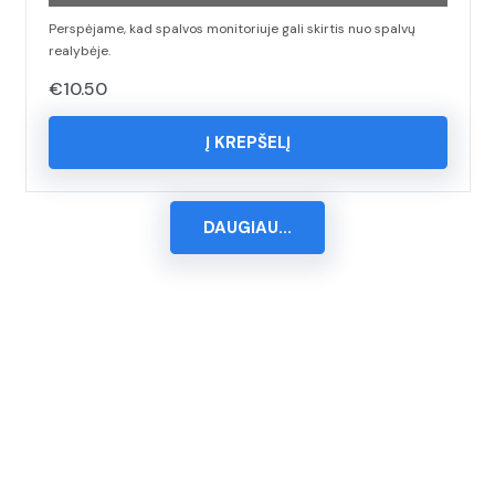
Perspėjame, kad spalvos monitoriuje gali skirtis nuo spalvų
realybėje.
€
10.50
Į KREPŠELĮ
DAUGIAU...