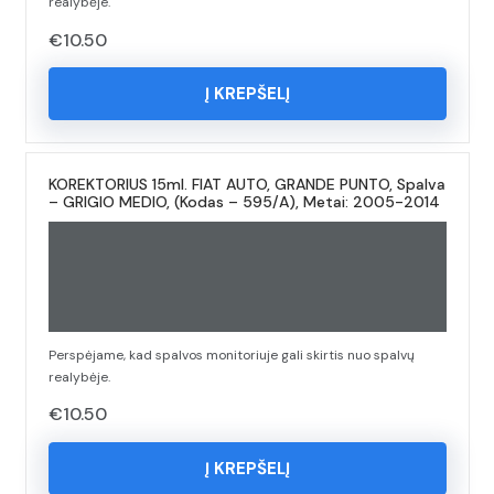
realybėje.
€
10.50
Į KREPŠELĮ
KOREKTORIUS 15ml. FIAT AUTO, GRANDE PUNTO, Spalva
– GRIGIO MEDIO, (Kodas – 595/A), Metai: 2005-2014
Perspėjame, kad spalvos monitoriuje gali skirtis nuo spalvų
realybėje.
€
10.50
Į KREPŠELĮ