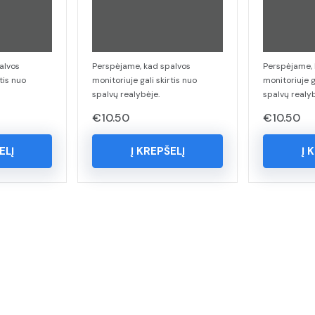
alvos
Perspėjame, kad spalvos
Perspėjame, 
tis nuo
monitoriuje gali skirtis nuo
monitoriuje g
spalvų realybėje.
spalvų realyb
€
10.50
€
10.50
ELĮ
Į KREPŠELĮ
Į 