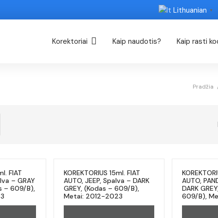
Lithuanian
▼
Korektoriai
Kaip naudotis?
Kaip rasti k
Pradžia
l. FIAT
KOREKTORIUS 15ml. FIAT
KOREKTORIU
lva – GRAY
AUTO, JEEP, Spalva – DARK
AUTO, PAND
s – 609/B),
GREY, (Kodas – 609/B),
DARK GREY,
23
Metai: 2012-2023
609/B), Me