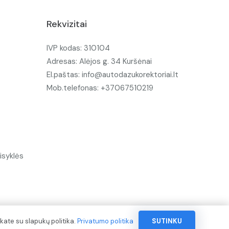
Rekvizitai
IVP kodas: 310104
Adresas: Alėjos g. 34 Kuršėnai
El.paštas: info@autodazukorektoriai.lt
Mob.telefonas: +37067510219
isyklės
kate su slapukų politika.
Privatumo politika
SUTINKU