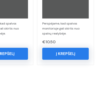
kad spalvos
Perspėjame, kad spalvos
ali skirtis nuo
monitoriuje gali skirtis nuo
ėje.
spalvų realybėje.
€
10.50
KREPŠELĮ
Į KREPŠELĮ