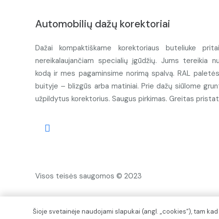
Automobilių dažų korektoriai
Dažai kompaktiškame korektoriaus buteliuke prita
nereikalaujančiam specialių įgūdžių. Jums tereikia n
kodą ir mes pagaminsime norimą spalvą. RAL paletės d
buityje – blizgūs arba matiniai. Prie dažų siūlome grunt
užpildytus korektorius. Saugus pirkimas. Greitas prista
Visos teisės saugomos © 2023
Šioje svetainėje naudojami slapukai (angl. „cookies“), tam ka