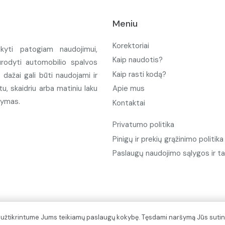
Meniu
Korektoriai
ikyti patogiam naudojimui,
Kaip naudotis?
urodyti automobilio spalvos
Kaip rasti kodą?
ažai gali būti naudojami ir
u, skaidriu arba matiniu laku
Apie mus
tymas.
Kontaktai
Privatumo politika
Pinigų ir prekių grąžinimo politika
Paslaugų naudojimo sąlygos ir ta
d užtikrintume Jums teikiamų paslaugų kokybę. Tęsdami naršymą Jūs sutin