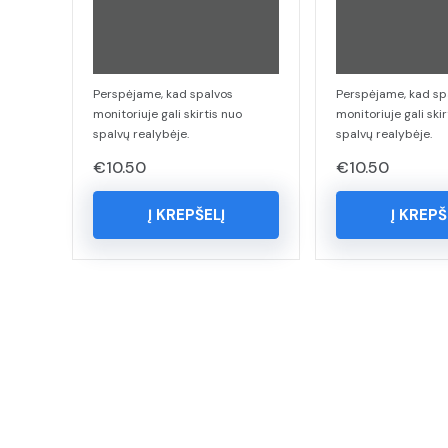
Perspėjame, kad spalvos
Perspėjame, kad sp
monitoriuje gali skirtis nuo
monitoriuje gali skir
spalvų realybėje.
spalvų realybėje.
€
10.50
€
10.50
Į KREPŠELĮ
Į KREPŠ