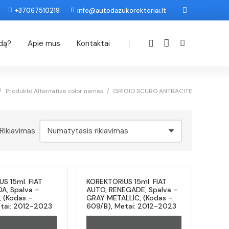
+37067510219
info@autodazukorektoriai.lt
|
odą?
Apie mus
Kontaktai
/
Produkto Alternative color names
/
GRIGIO SCURO ANTRACITE
Rikiavimas
S 15ml. FIAT
KOREKTORIUS 15ml. FIAT
A, Spalva –
AUTO, RENEGADE, Spalva –
 (Kodas –
GRAY METALLIC, (Kodas –
tai: 2012-2023
609/B), Metai: 2012-2023