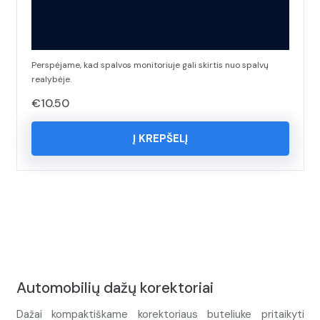
Perspėjame, kad spalvos monitoriuje gali skirtis nuo spalvų
realybėje.
€
10.50
Į KREPŠELĮ
Automobilių dažų korektoriai
Dažai kompaktiškame korektoriaus buteliuke pritaikyti