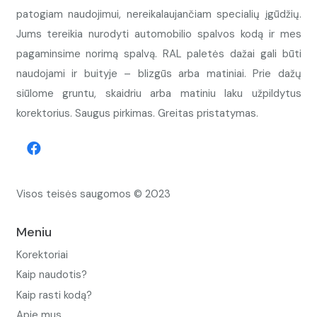
patogiam naudojimui, nereikalaujančiam specialių įgūdžių.
Jums tereikia nurodyti automobilio spalvos kodą ir mes
pagaminsime norimą spalvą. RAL paletės dažai gali būti
naudojami ir buityje – blizgūs arba matiniai. Prie dažų
siūlome gruntu, skaidriu arba matiniu laku užpildytus
korektorius. Saugus pirkimas. Greitas pristatymas.
Visos teisės saugomos © 2023
Meniu
Korektoriai
Kaip naudotis?
Kaip rasti kodą?
Apie mus