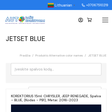
Lithuanian
+37067510219
▼
JETSET BLUE
Pradžia
/
Produkto Alternative color names
/
JETSET BLUE
Ieškoti:
Rikiavimas
KOREKTORIUS 15ml. CHRYSLER, JEEP RENEGADE, Spalva
– BLUE, (Kodas – PB1), Metai: 2016-2023