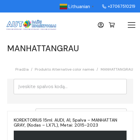
Lithuanian
+37067510219
▼
MANHATTANGRAU
Pradžia
/
Produkto Alternative color names
/
MANHATTANGRAU
Ieškoti:
Rikiavimas
KOREKTORIUS 15ml. AUDI, A1, Spalva – MANHATTAN
GRAY, (Kodas – LX7L), Metai: 2015-2023