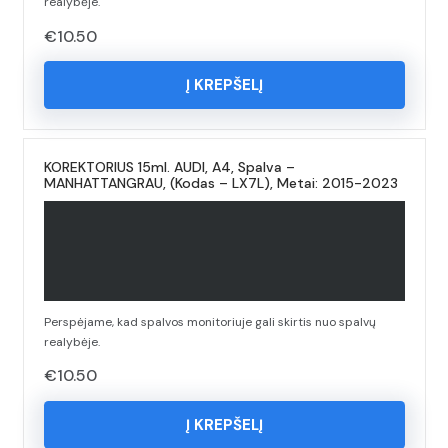
realybėje.
€
10.50
Į KREPŠELĮ
KOREKTORIUS 15ml. AUDI, A4, Spalva –
MANHATTANGRAU, (Kodas – LX7L), Metai: 2015-2023
Perspėjame, kad spalvos monitoriuje gali skirtis nuo spalvų
realybėje.
€
10.50
Į KREPŠELĮ