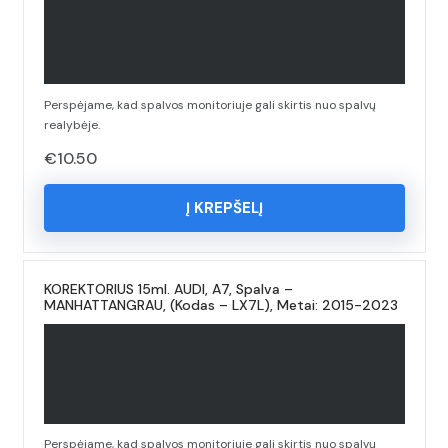
Perspėjame, kad spalvos monitoriuje gali skirtis nuo spalvų
realybėje.
€
10.50
Į KREPŠELĮ
KOREKTORIUS 15ml. AUDI, A7, Spalva –
MANHATTANGRAU, (Kodas – LX7L), Metai: 2015-2023
Perspėjame, kad spalvos monitoriuje gali skirtis nuo spalvų