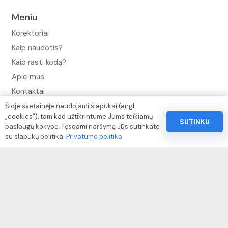
Meniu
Korektoriai
Kaip naudotis?
Kaip rasti kodą?
Apie mus
Kontaktai
Šioje svetainėje naudojami slapukai (angl.
Privatumo politika
„cookies“), tam kad užtikrintume Jums teikiamų
SUTINKU
Pinigų ir prekių grąžinimo politika
paslaugų kokybę. Tęsdami naršymą Jūs sutinkate
su slapukų politika.
Privatumo politika
Paslaugų naudojimo sąlygos ir taisyklės
Rekvizitai
IVP kodas: 310104
Adresas: Alėjos g. 34 Kuršėnai
El.paštas: info@autodazukorektoriai.lt