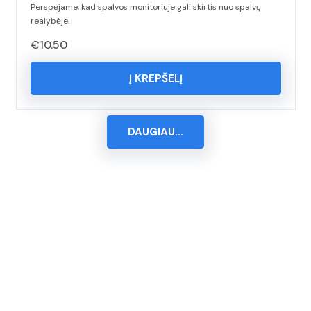
Perspėjame, kad spalvos monitoriuje gali skirtis nuo spalvų
realybėje.
€
10.50
Į KREPŠELĮ
DAUGIAU...