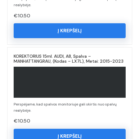
realybėje.
€
10.50
Į KREPŠELĮ
KOREKTORIUS 15ml. AUDI, A8, Spalva –
MANHATTANGRAU, (Kodas – LX7L), Metai: 2015-2023
Perspėjame, kad spalvos monitoriuje gali skirtis nuo spalvų
realybėje.
€
10.50
Į KREPŠELĮ