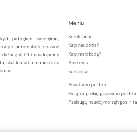
Meniu
Korektoriai
ikyti patogiam naudojimui,
Kaip naudotis?
urodyti automobilio spalvos
Kaip rasti kodą?
ažai gali būti naudojami ir
u, skaidriu arba matiniu laku
Apie mus
tymas.
Kontaktai
Privatumo politika
Pinigų ir prekių grąžinimo politika
Paslaugų naudojimo sąlygos ir ta