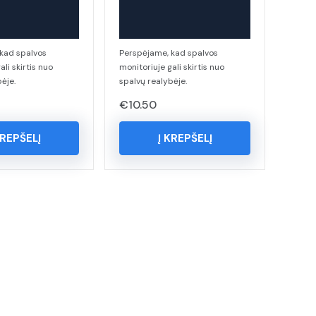
kad spalvos
Perspėjame, kad spalvos
ali skirtis nuo
monitoriuje gali skirtis nuo
ėje.
spalvų realybėje.
€
10.50
KREPŠELĮ
Į KREPŠELĮ