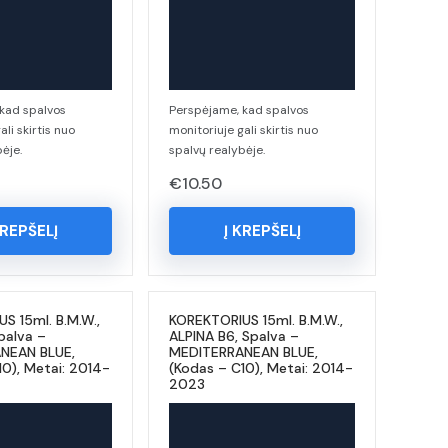
kad spalvos
Perspėjame, kad spalvos
ali skirtis nuo
monitoriuje gali skirtis nuo
ėje.
spalvų realybėje.
€
10.50
KREPŠELĮ
Į KREPŠELĮ
S 15ml. B.M.W.,
KOREKTORIUS 15ml. B.M.W.,
palva –
ALPINA B6, Spalva –
NEAN BLUE,
MEDITERRANEAN BLUE,
10), Metai: 2014-
(Kodas – C10), Metai: 2014-
2023