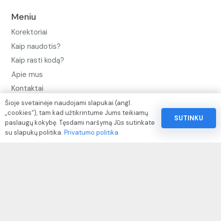
Meniu
Korektoriai
Kaip naudotis?
Kaip rasti kodą?
Apie mus
Kontaktai
Šioje svetainėje naudojami slapukai (angl.
Privatumo politika
„cookies“), tam kad užtikrintume Jums teikiamų
SUTINKU
Pinigų ir prekių grąžinimo politika
paslaugų kokybę. Tęsdami naršymą Jūs sutinkate
su slapukų politika.
Privatumo politika
Paslaugų naudojimo sąlygos ir taisyklės
Rekvizitai
IVP kodas: 310104
Adresas: Alėjos g. 34 Kuršėnai
El.paštas: info@autodazukorektoriai.lt