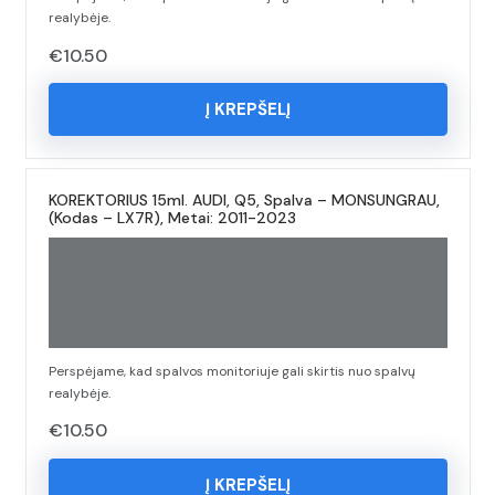
realybėje.
€
10.50
Į KREPŠELĮ
KOREKTORIUS 15ml. AUDI, Q5, Spalva – MONSUNGRAU,
(Kodas – LX7R), Metai: 2011-2023
Perspėjame, kad spalvos monitoriuje gali skirtis nuo spalvų
realybėje.
€
10.50
Į KREPŠELĮ