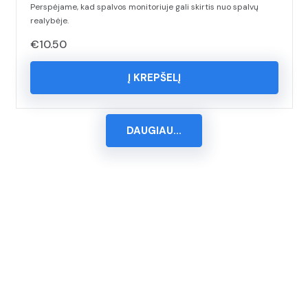
Perspėjame, kad spalvos monitoriuje gali skirtis nuo spalvų
realybėje.
€
10.50
Į KREPŠELĮ
DAUGIAU...