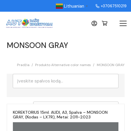
Lithuanian
+37067510219
▼
MONSOON GRAY
Pradžia
/
Produkto Alternative color names
/
MONSOON GRAY
Ieškoti:
Rikiavimas
KOREKTORIUS 15ml. AUDI, A3, Spalva – MONSOON
GRAY, (Kodas – LX7R), Metai: 2011-2023