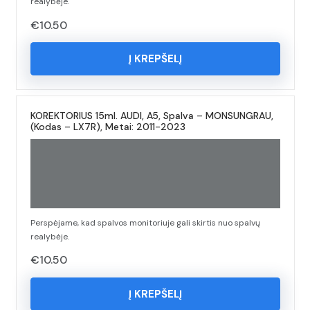
realybėje.
€
10.50
Į KREPŠELĮ
KOREKTORIUS 15ml. AUDI, A5, Spalva – MONSUNGRAU,
(Kodas – LX7R), Metai: 2011-2023
Perspėjame, kad spalvos monitoriuje gali skirtis nuo spalvų
realybėje.
€
10.50
Į KREPŠELĮ