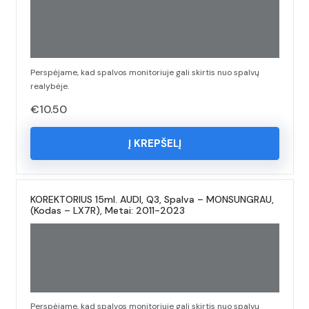
Perspėjame, kad spalvos monitoriuje gali skirtis nuo spalvų
realybėje.
€
10.50
Į KREPŠELĮ
KOREKTORIUS 15ml. AUDI, Q3, Spalva – MONSUNGRAU,
(Kodas – LX7R), Metai: 2011-2023
Perspėjame, kad spalvos monitoriuje gali skirtis nuo spalvų