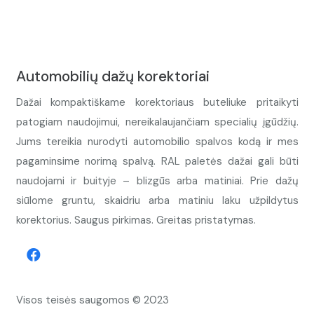
Automobilių dažų korektoriai
Dažai kompaktiškame korektoriaus buteliuke pritaikyti
patogiam naudojimui, nereikalaujančiam specialių įgūdžių.
Jums tereikia nurodyti automobilio spalvos kodą ir mes
pagaminsime norimą spalvą. RAL paletės dažai gali būti
naudojami ir buityje – blizgūs arba matiniai. Prie dažų
siūlome gruntu, skaidriu arba matiniu laku užpildytus
korektorius. Saugus pirkimas. Greitas pristatymas.
Visos teisės saugomos © 2023