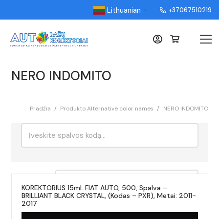
Lithuanian
+37067510219
▼
NERO INDOMITO
Pradžia
/
Produkto Alternative color names
/
NERO INDOMITO
Ieškoti:
Rikiavimas
KOREKTORIUS 15ml. FIAT AUTO, 500, Spalva –
BRILLIANT BLACK CRYSTAL, (Kodas – PXR), Metai: 2011-
2017