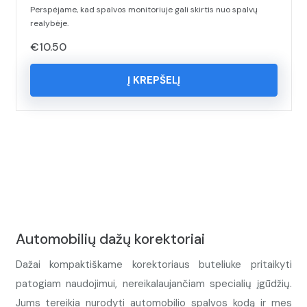
Perspėjame, kad spalvos monitoriuje gali skirtis nuo spalvų
realybėje.
€
10.50
Į KREPŠELĮ
Automobilių dažų korektoriai
Dažai kompaktiškame korektoriaus buteliuke pritaikyti
patogiam naudojimui, nereikalaujančiam specialių įgūdžių.
Jums tereikia nurodyti automobilio spalvos kodą ir mes