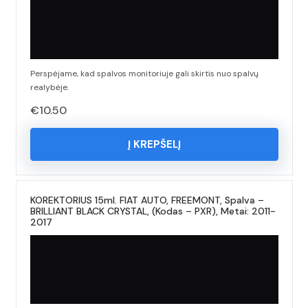
Perspėjame, kad spalvos monitoriuje gali skirtis nuo spalvų
realybėje.
€
10.50
Į KREPŠELĮ
KOREKTORIUS 15ml. FIAT AUTO, FREEMONT, Spalva –
BRILLIANT BLACK CRYSTAL, (Kodas – PXR), Metai: 2011-
2017