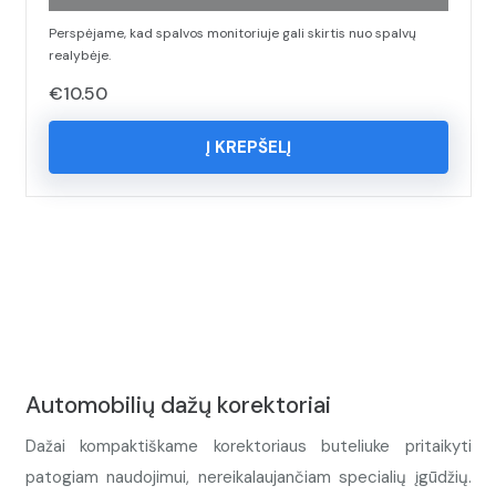
Perspėjame, kad spalvos monitoriuje gali skirtis nuo spalvų
realybėje.
€
10.50
Į KREPŠELĮ
Automobilių dažų korektoriai
Dažai kompaktiškame korektoriaus buteliuke pritaikyti
patogiam naudojimui, nereikalaujančiam specialių įgūdžių.