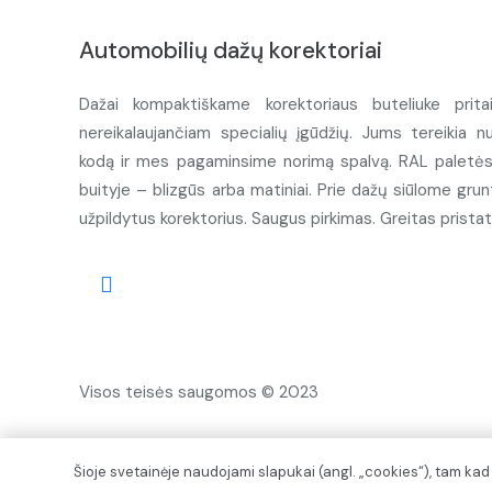
Automobilių dažų korektoriai
Dažai kompaktiškame korektoriaus buteliuke prita
nereikalaujančiam specialių įgūdžių. Jums tereikia n
kodą ir mes pagaminsime norimą spalvą. RAL paletės d
buityje – blizgūs arba matiniai. Prie dažų siūlome grunt
užpildytus korektorius. Saugus pirkimas. Greitas prista
Visos teisės saugomos © 2023
Šioje svetainėje naudojami slapukai (angl. „cookies“), tam ka