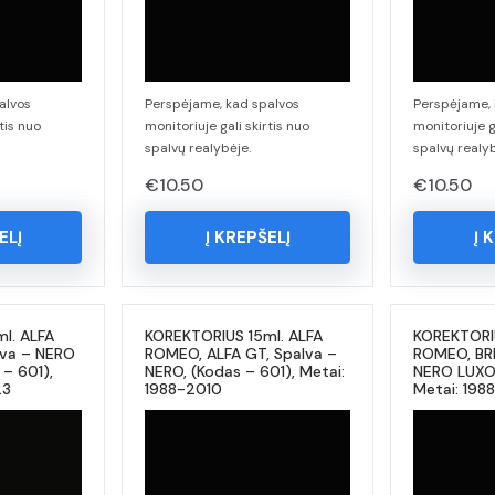
alvos
Perspėjame, kad spalvos
Perspėjame, 
tis nuo
monitoriuje gali skirtis nuo
monitoriuje g
spalvų realybėje.
spalvų realyb
€
10.50
€
10.50
ELĮ
Į KREPŠELĮ
Į 
l. ALFA
KOREKTORIUS 15ml. ALFA
KOREKTORIU
lva – NERO
ROMEO, ALFA GT, Spalva –
ROMEO, BRE
– 601),
NERO, (Kodas – 601), Metai:
NERO LUXOR
23
1988-2010
Metai: 198