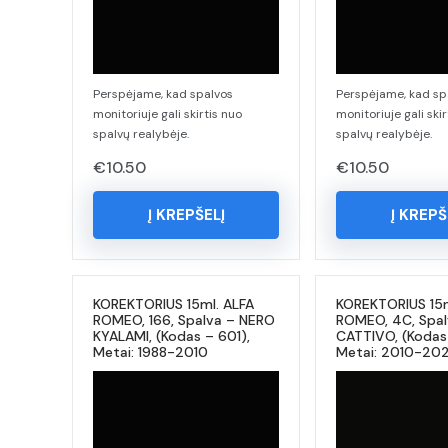
Perspėjame, kad spalvos
Perspėjame, kad sp
monitoriuje gali skirtis nuo
monitoriuje gali skir
spalvų realybėje.
spalvų realybėje.
€
10.50
€
10.50
Į KREPŠELĮ
Į KREPŠ
KOREKTORIUS 15ml. ALFA
KOREKTORIUS 15m
ROMEO, 166, Spalva – NERO
ROMEO, 4C, Spa
KYALAMI, (Kodas – 601),
CATTIVO, (Kodas 
Metai: 1988-2010
Metai: 2010-20