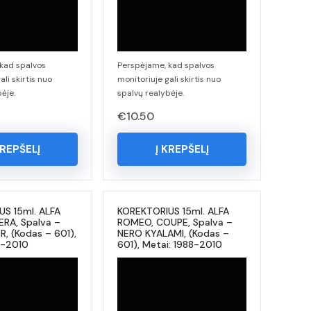
kad spalvos
Perspėjame, kad spalvos
ali skirtis nuo
monitoriuje gali skirtis nuo
ėje.
spalvų realybėje.
€
10.50
KREPŠELĮ
Į KREPŠELĮ
S 15ml. ALFA
KOREKTORIUS 15ml. ALFA
RA, Spalva –
ROMEO, COUPE, Spalva –
, (Kodas – 601),
NERO KYALAMI, (Kodas –
8-2010
601), Metai: 1988-2010