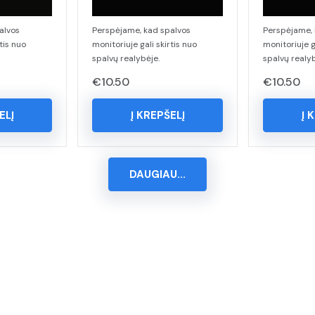
alvos
Perspėjame, kad spalvos
Perspėjame, 
tis nuo
monitoriuje gali skirtis nuo
monitoriuje g
spalvų realybėje.
spalvų realyb
€
10.50
€
10.50
ELĮ
Į KREPŠELĮ
Į 
DAUGIAU...