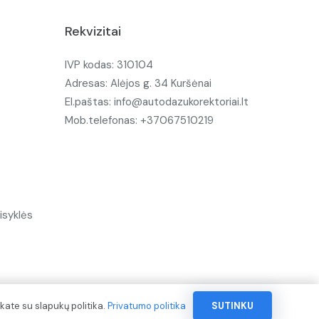
Rekvizitai
IVP kodas: 310104
Adresas: Alėjos g. 34 Kuršėnai
El.paštas: info@autodazukorektoriai.lt
Mob.telefonas: +37067510219
isyklės
kate su slapukų politika.
Privatumo politika
SUTINKU