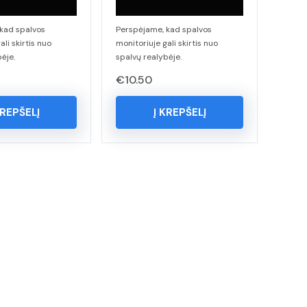
kad spalvos
Perspėjame, kad spalvos
ali skirtis nuo
monitoriuje gali skirtis nuo
ėje.
spalvų realybėje.
€
10.50
KREPŠELĮ
Į KREPŠELĮ