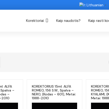
Lithuanian
▼
Korektoriai
Kaip naudotis?
Kaip rasti k
l. ALFA
KOREKTORIUS 15ml. ALFA
KOREKTORIU
Spalva –
ROMEO, 156 S.W., Spalva –
ROMEO, 156
odas –
NERO, (Kodas – 601), Metai:
KYALAMI, (
8-2010
1988-2010
Metai: 198