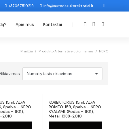
+37067510219
info@autodazukorektoriai.lt
|
odą?
Apie mus
Kontaktai
Pradžia
/
Produkto Alternative color names
/
NERO
Rikiavimas
S 15ml. ALFA
KOREKTORIUS 15ml. ALFA
, Spalva – NERO
ROMEO, 159, Spalva – NERO
Kodas – 601),
KYALAMI, (Kodas – 601),
8-2010
Metai: 1988-2010