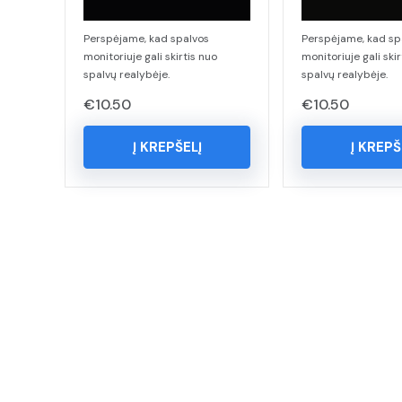
Perspėjame, kad spalvos
Perspėjame, kad sp
monitoriuje gali skirtis nuo
monitoriuje gali skir
spalvų realybėje.
spalvų realybėje.
€
10.50
€
10.50
Į KREPŠELĮ
Į KREPŠ