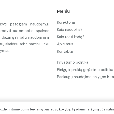
Meniu
Korektoriai
ikyti patogiam naudojimui,
Kaip naudotis?
urodyti automobilio spalvos
Kaip rasti kodą?
ažai gali būti naudojami ir
u, skaidriu arba matiniu laku
Apie mus
tymas.
Kontaktai
Privatumo politika
Pinigų ir prekių grąžinimo politika
Paslaugų naudojimo sąlygos ir ta
d užtikrintume Jums teikiamų paslaugų kokybę. Tęsdami naršymą Jūs sutin