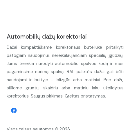
Automobilių dažų korektoriai
Dažai kompaktiškame korektoriaus buteliuke pritaikyti
patogiam naudojimui, nereikalaujančiam specialių įgūdžių.
Jums tereikia nurodyti automobilio spalvos kodą ir mes
pagaminsime norimą spalvą. RAL paletės dažai gali būti
naudojami ir buityje – blizgūs arba matiniai. Prie dažų
siūlome gruntu, skaidriu arba matiniu laku užpildytus
korektorius. Saugus pirkimas. Greitas pristatymas.
Visos teisės saugomos © 2023