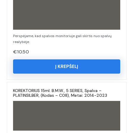
Perspėjame, kad spalvos monitoriuje gali skirtis nuo spalvų
realybėje.
€
10.50
Į KREPŠELĮ
KOREKTORIUS 15ml. B.M.W., 5 SERIES, Spalva –
PLATINSILBER, (Kodas – C08), Metai: 2014-2023