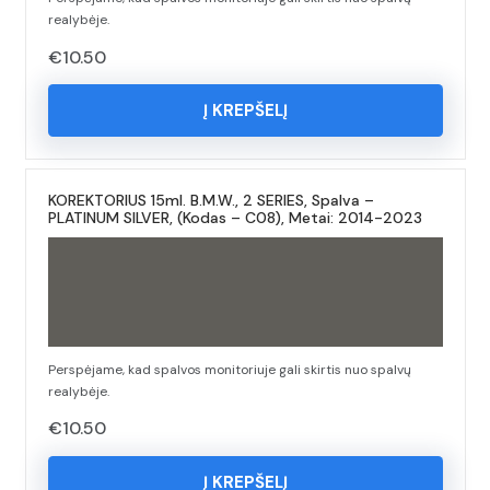
realybėje.
€
10.50
Į KREPŠELĮ
KOREKTORIUS 15ml. B.M.W., 2 SERIES, Spalva –
PLATINUM SILVER, (Kodas – C08), Metai: 2014-2023
Perspėjame, kad spalvos monitoriuje gali skirtis nuo spalvų
realybėje.
€
10.50
Į KREPŠELĮ