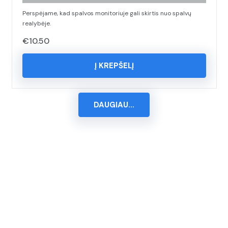
Perspėjame, kad spalvos monitoriuje gali skirtis nuo spalvų
realybėje.
€
10.50
Į KREPŠELĮ
DAUGIAU...