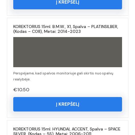
Į KREPŠELĮ
KOREKTORIUS 15ml. B.M.W., X1, Spalva – PLATINSILBER,
(Kodas – C08), Metai: 2014-2023
Perspėjame, kad spalvos monitoriuje gali skirtis nuo spalvų
realybėje.
€
10.50
Į KREPŠELĮ
KOREKTORIUS 15ml. HYUNDAI, ACCENT, Spalva – SPACE
SILVER, (Kodas – 5S), Metai: 2006-2011