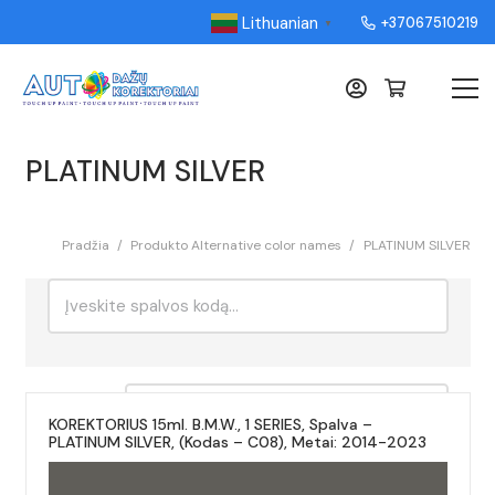
Lithuanian
+37067510219
▼
PLATINUM SILVER
Pradžia
/
Produkto Alternative color names
/
PLATINUM SILVER
Ieškoti:
Rikiavimas
KOREKTORIUS 15ml. B.M.W., 1 SERIES, Spalva –
PLATINUM SILVER, (Kodas – C08), Metai: 2014-2023