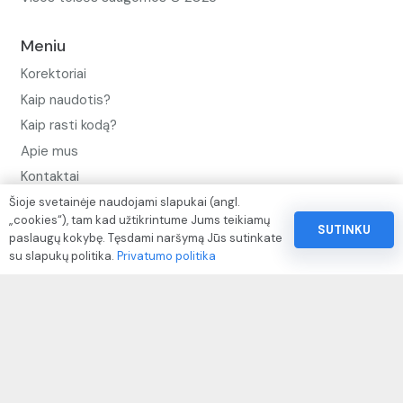
Meniu
Korektoriai
Kaip naudotis?
Kaip rasti kodą?
Apie mus
Kontaktai
Šioje svetainėje naudojami slapukai (angl.
Privatumo politika
„cookies“), tam kad užtikrintume Jums teikiamų
SUTINKU
Pinigų ir prekių grąžinimo politika
paslaugų kokybę. Tęsdami naršymą Jūs sutinkate
su slapukų politika.
Privatumo politika
Paslaugų naudojimo sąlygos ir taisyklės
Rekvizitai
IVP kodas: 310104
Adresas: Alėjos g. 34 Kuršėnai
El.paštas: info@autodazukorektoriai.lt