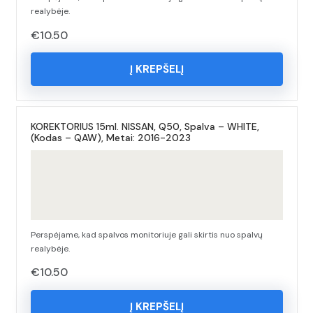
realybėje.
€
10.50
Į KREPŠELĮ
KOREKTORIUS 15ml. NISSAN, Q50, Spalva – WHITE,
(Kodas – QAW), Metai: 2016-2023
Perspėjame, kad spalvos monitoriuje gali skirtis nuo spalvų
realybėje.
€
10.50
Į KREPŠELĮ