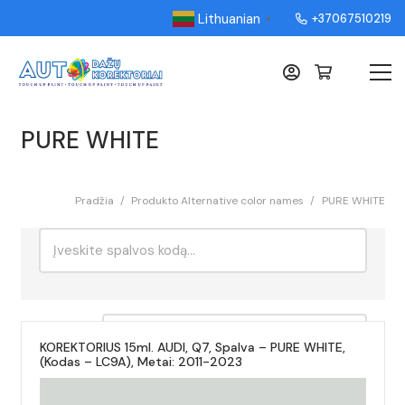
Lithuanian
+37067510219
▼
PURE WHITE
Pradžia
/
Produkto Alternative color names
/
PURE WHITE
Ieškoti:
Rikiavimas
KOREKTORIUS 15ml. AUDI, Q7, Spalva – PURE WHITE,
(Kodas – LC9A), Metai: 2011-2023