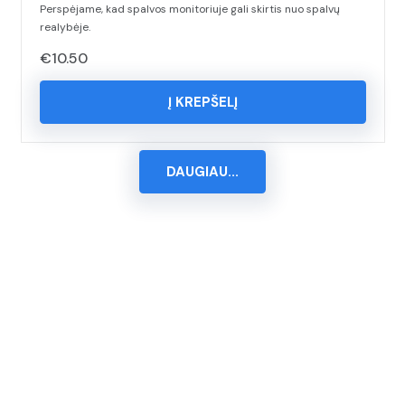
Perspėjame, kad spalvos monitoriuje gali skirtis nuo spalvų
realybėje.
€
10.50
Į KREPŠELĮ
DAUGIAU...