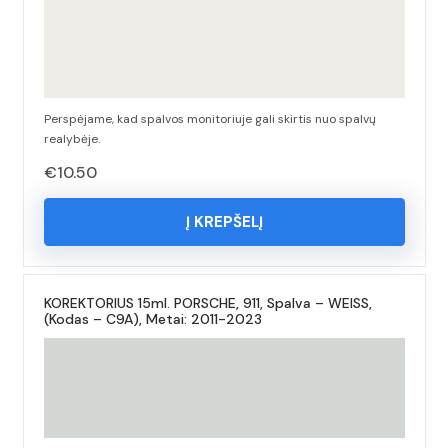
Perspėjame, kad spalvos monitoriuje gali skirtis nuo spalvų
realybėje.
€
10.50
Į KREPŠELĮ
KOREKTORIUS 15ml. PORSCHE, 911, Spalva – WEISS,
(Kodas – C9A), Metai: 2011-2023