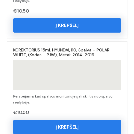
realybėje.
€
10.50
Į KREPŠELĮ
KOREKTORIUS 15ml. HYUNDAI, I10, Spalva – POLAR
WHITE, (Kodas – PJW), Metai: 2014-2016
Perspėjame, kad spalvos monitoriuje gali skirtis nuo spalvų
realybėje.
€
10.50
Į KREPŠELĮ