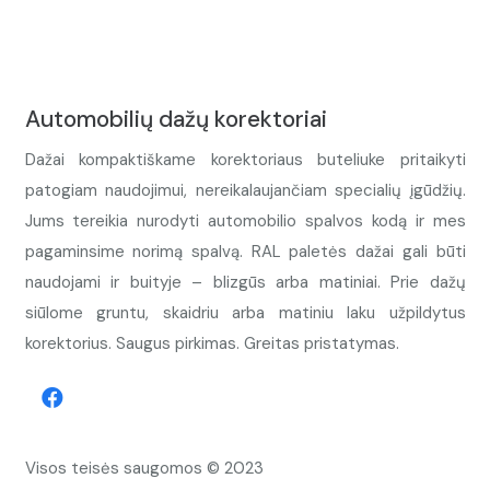
Automobilių dažų korektoriai
Dažai kompaktiškame korektoriaus buteliuke pritaikyti
patogiam naudojimui, nereikalaujančiam specialių įgūdžių.
Jums tereikia nurodyti automobilio spalvos kodą ir mes
pagaminsime norimą spalvą. RAL paletės dažai gali būti
naudojami ir buityje – blizgūs arba matiniai. Prie dažų
siūlome gruntu, skaidriu arba matiniu laku užpildytus
korektorius. Saugus pirkimas. Greitas pristatymas.
Visos teisės saugomos © 2023