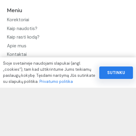
Meniu
Korektoriai
Kaip naudotis?
Kaip rasti kodą?
Apie mus
Kontaktai
Šioje svetainėje naudojami slapukai (angl.
Privatumo politika
„cookies“), tam kad užtikrintume Jums teikiamų
SUTINKU
Pinigų ir prekių grąžinimo politika
paslaugų kokybę. Tęsdami naršymą Jūs sutinkate
su slapukų politika.
Privatumo politika
Paslaugų naudojimo sąlygos ir taisyklės
Rekvizitai
IVP kodas: 310104
Adresas: Alėjos g. 34 Kuršėnai
El.paštas: info@autodazukorektoriai.lt