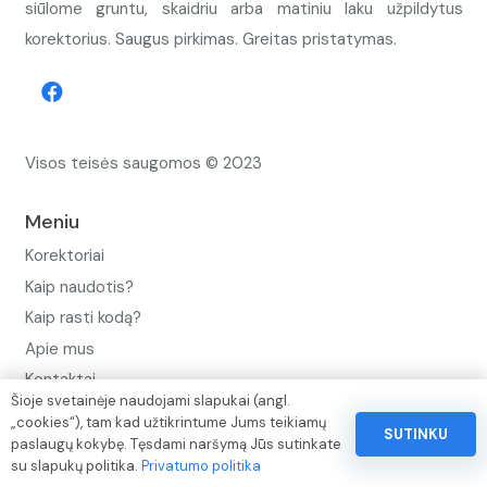
siūlome gruntu, skaidriu arba matiniu laku užpildytus
korektorius. Saugus pirkimas. Greitas pristatymas.
Visos teisės saugomos © 2023
Meniu
Korektoriai
Kaip naudotis?
Kaip rasti kodą?
Apie mus
Kontaktai
Šioje svetainėje naudojami slapukai (angl.
Privatumo politika
„cookies“), tam kad užtikrintume Jums teikiamų
SUTINKU
paslaugų kokybę. Tęsdami naršymą Jūs sutinkate
Pinigų ir prekių grąžinimo politika
su slapukų politika.
Privatumo politika
Paslaugų naudojimo sąlygos ir taisyklės