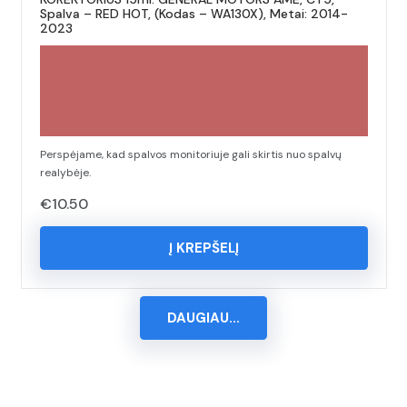
Spalva – RED HOT, (Kodas – WA130X), Metai: 2014-
2023
Perspėjame, kad spalvos monitoriuje gali skirtis nuo spalvų
realybėje.
€
10.50
Į KREPŠELĮ
DAUGIAU...