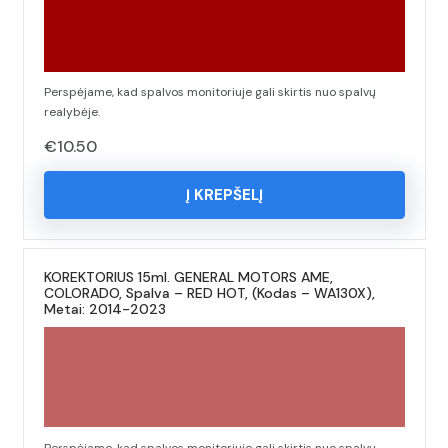
Perspėjame, kad spalvos monitoriuje gali skirtis nuo spalvų
realybėje.
€
10.50
Į KREPŠELĮ
KOREKTORIUS 15ml. GENERAL MOTORS AME,
COLORADO, Spalva – RED HOT, (Kodas – WA130X),
Metai: 2014-2023
Perspėjame, kad spalvos monitoriuje gali skirtis nuo spalvų