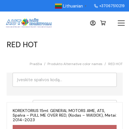
Lithuanian
+37067510219
▼
RED HOT
Pradžia
/
Produkto Alternative color names
/
RED HOT
Ieškoti:
Rikiavimas
KOREKTORIUS 15ml. GENERAL MOTORS AME, ATS,
Spalva – PULL ME OVER RED, (Kodas – WA130X), Metai:
2014-2023