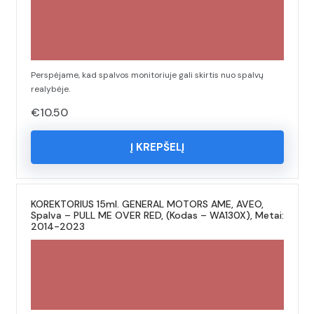
Perspėjame, kad spalvos monitoriuje gali skirtis nuo spalvų
realybėje.
€
10.50
Į KREPŠELĮ
KOREKTORIUS 15ml. GENERAL MOTORS AME, AVEO,
Spalva – PULL ME OVER RED, (Kodas – WA130X), Metai:
2014-2023