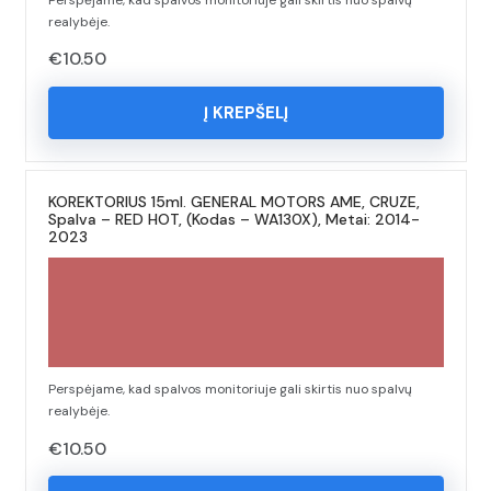
realybėje.
€
10.50
Į KREPŠELĮ
KOREKTORIUS 15ml. GENERAL MOTORS AME, CRUZE,
Spalva – RED HOT, (Kodas – WA130X), Metai: 2014-
2023
Perspėjame, kad spalvos monitoriuje gali skirtis nuo spalvų
realybėje.
€
10.50