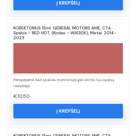
Į KREPŠELĮ
KOREKTORIUS 15ml. GENERAL MOTORS AME, CT4,
Spalva – RED HOT, (Kodas – WA130X), Metai: 2014-
2023
Perspėjame, kad spalvos monitoriuje gali skirtis nuo spalvų
realybėje.
€
10.50
Į KREPŠELĮ
KOREKTORIUS 15ml. GENERAL MOTORS AME, CT5,