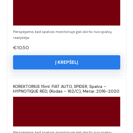
Perspėjame, kad spalvos monitoriuje gali skirtis nuo spalvų
realybėje.
€
10.50
Į KREPŠELĮ
KOREKTORIUS 15ml. FIAT AUTO, SPIDER, Spalva –
HYPNOTIQUE RED, (Kodas – 162/C), Metai: 2016-2020
Perspėjame, kad spalvos monitoriuje gali skirtis nuo spalvų