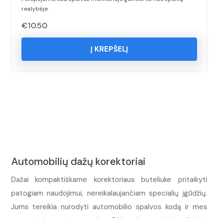
realybėje.
€
10.50
Į KREPŠELĮ
Automobilių dažų korektoriai
Dažai kompaktiškame korektoriaus buteliuke pritaikyti
patogiam naudojimui, nereikalaujančiam specialių įgūdžių.
Jums tereikia nurodyti automobilio spalvos kodą ir mes