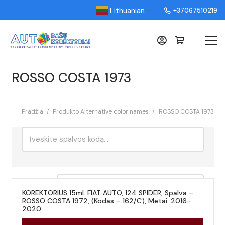
Lithuanian
+37067510219
▼
ROSSO COSTA 1973
Pradžia
/
Produkto Alternative color names
/
ROSSO COSTA 1973
Ieškoti:
Rikiavimas
KOREKTORIUS 15ml. FIAT AUTO, 124 SPIDER, Spalva –
ROSSO COSTA 1972, (Kodas – 162/C), Metai: 2016-
2020