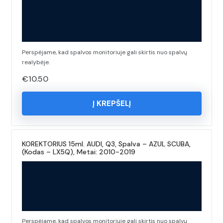
Perspėjame, kad spalvos monitoriuje gali skirtis nuo spalvų
realybėje.
€
10.50
Į KREPŠELĮ
KOREKTORIUS 15ml. AUDI, Q3, Spalva – AZUL SCUBA,
(Kodas – LX5Q), Metai: 2010-2019
Perspėjame, kad spalvos monitoriuje gali skirtis nuo spalvų