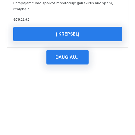
Perspėjame, kad spalvos monitoriuje gali skirtis nuo spalvų
realybėje.
€
10.50
Į KREPŠELĮ
DAUGIAU...