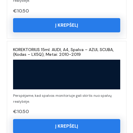
realybėje.
€
10.50
Į KREPŠELĮ
KOREKTORIUS 15ml. AUDI, A4, Spalva – AZUL SCUBA,
(Kodas – LX5Q), Metai: 2010-2019
Perspėjame, kad spalvos monitoriuje gali skirtis nuo spalvų
realybėje.
€
10.50
Į KREPŠELĮ