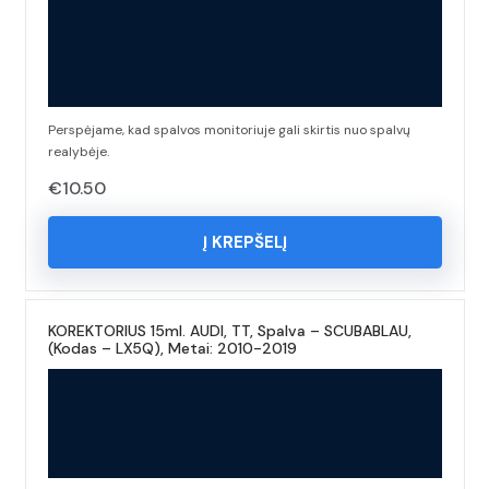
Perspėjame, kad spalvos monitoriuje gali skirtis nuo spalvų
realybėje.
€
10.50
Į KREPŠELĮ
KOREKTORIUS 15ml. AUDI, TT, Spalva – SCUBABLAU,
(Kodas – LX5Q), Metai: 2010-2019