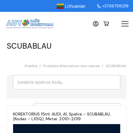
Lithuanian
+37067510219
▼
SCUBABLAU
Pradžia
/
Produkto Alternative color names
/
SCUBABLAU
Ieškoti:
Rikiavimas
KOREKTORIUS 15ml. AUDI, A1, Spalva – SCUBABLAU,
(Kodas – LX5Q), Metai: 2010-2019