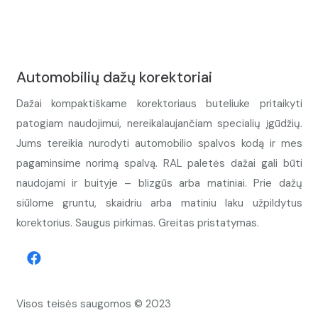
Automobilių dažų korektoriai
Dažai kompaktiškame korektoriaus buteliuke pritaikyti
patogiam naudojimui, nereikalaujančiam specialių įgūdžių.
Jums tereikia nurodyti automobilio spalvos kodą ir mes
pagaminsime norimą spalvą. RAL paletės dažai gali būti
naudojami ir buityje – blizgūs arba matiniai. Prie dažų
siūlome gruntu, skaidriu arba matiniu laku užpildytus
korektorius. Saugus pirkimas. Greitas pristatymas.
Visos teisės saugomos © 2023