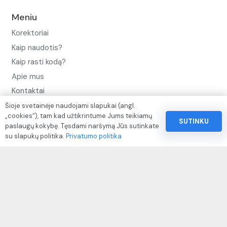
Meniu
Korektoriai
Kaip naudotis?
Kaip rasti kodą?
Apie mus
Kontaktai
Šioje svetainėje naudojami slapukai (angl.
Privatumo politika
„cookies“), tam kad užtikrintume Jums teikiamų
SUTINKU
Pinigų ir prekių grąžinimo politika
paslaugų kokybę. Tęsdami naršymą Jūs sutinkate
su slapukų politika.
Privatumo politika
Paslaugų naudojimo sąlygos ir taisyklės
Rekvizitai
IVP kodas: 310104
Adresas: Alėjos g. 34 Kuršėnai
El.paštas: info@autodazukorektoriai.lt