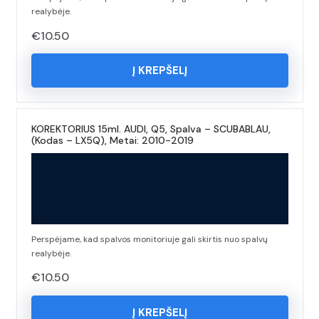
realybėje.
€
10.50
Į KREPŠELĮ
KOREKTORIUS 15ml. AUDI, Q5, Spalva – SCUBABLAU,
(Kodas – LX5Q), Metai: 2010-2019
Perspėjame, kad spalvos monitoriuje gali skirtis nuo spalvų
realybėje.
€
10.50
Į KREPŠELĮ