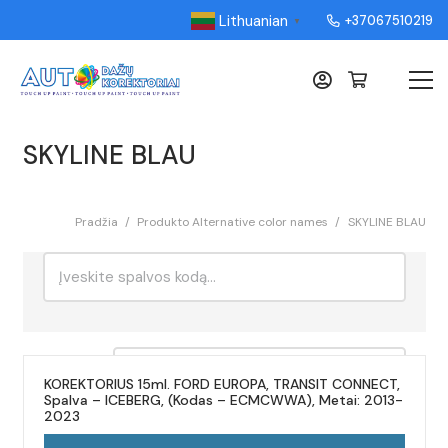
Lithuanian
+37067510219
▼
SKYLINE BLAU
Pradžia
/
Produkto Alternative color names
/
SKYLINE BLAU
Ieškoti:
Rikiavimas
KOREKTORIUS 15ml. FORD EUROPA, TRANSIT CONNECT,
Spalva – ICEBERG, (Kodas – ECMCWWA), Metai: 2013-
2023