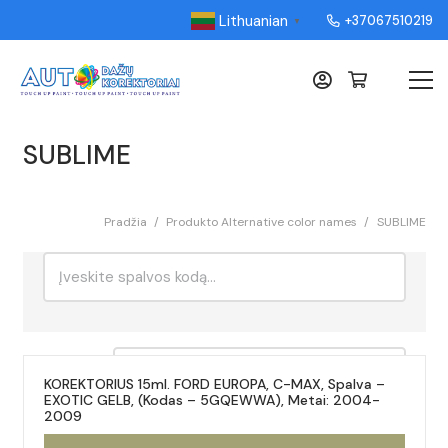
Lithuanian
+37067510219
▼
SUBLIME
Pradžia
/
Produkto Alternative color names
/
SUBLIME
Ieškoti:
Rikiavimas
KOREKTORIUS 15ml. FORD EUROPA, C-MAX, Spalva –
EXOTIC GELB, (Kodas – 5GQEWWA), Metai: 2004-
2009