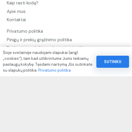
Kaip rasti kodą?
Apie mus
Kontaktai
Privatumo politika
Pinigų ir prekių grąžinimo politika
Paslaugų naudojimo sąlygos ir taisyklės
Šioje svetainėje naudojami slapukai (angl.
„cookies“), tam kad užtikrintume Jums teikiamų
SUTINKU
Rekvizitai
paslaugų kokybę. Tęsdami naršymą Jūs sutinkate
su slapukų politika.
Privatumo politika
IVP kodas: 310104
Adresas: Alėjos g. 34 Kuršėnai
El.paštas: info@autodazukorektoriai.lt
Mob.telefonas: +37067510219