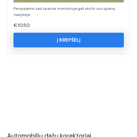
Perspėjame, kad spalvos monitoriuje gali skirtis nuo spalvų
realybėje.
€
10.50
Į KREPŠELĮ
Automobilių dažų korektoriai