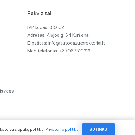
Rekvizitai
IVP kodas: 310104
Adresas: Alėjos g. 34 Kuršėnai
El.paštas: info@autodazukorektoriai.lt
Mob.telefonas: +37067510219
isyklės
kate su slapukų politika.
Privatumo politika
SUTINKU