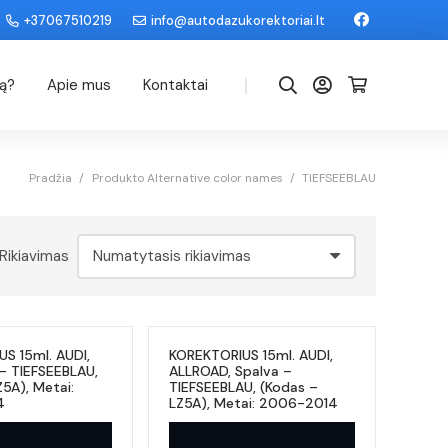
+37067510219
info@autodazukorektoriai.lt
|
dą?
Apie mus
Kontaktai
Pradžia
/
Produkto Alternative color names
/
TIEFSEEBLAU
Rikiavimas
S 15ml. AUDI,
KOREKTORIUS 15ml. AUDI,
 – TIEFSEEBLAU,
ALLROAD, Spalva –
5A), Metai:
TIEFSEEBLAU, (Kodas –
4
LZ5A), Metai: 2006-2014