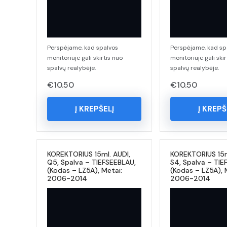
Perspėjame, kad spalvos
Perspėjame, kad sp
monitoriuje gali skirtis nuo
monitoriuje gali skir
spalvų realybėje.
spalvų realybėje.
€
10.50
€
10.50
Į KREPŠELĮ
Į KREPŠ
KOREKTORIUS 15ml. AUDI,
KOREKTORIUS 15m
Q5, Spalva – TIEFSEEBLAU,
S4, Spalva – TIE
(Kodas – LZ5A), Metai:
(Kodas – LZ5A), 
2006-2014
2006-2014