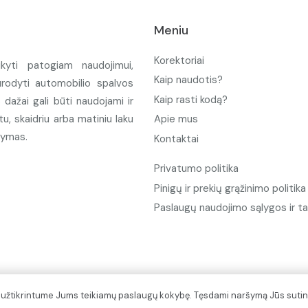
Meniu
Korektoriai
ikyti patogiam naudojimui,
Kaip naudotis?
urodyti automobilio spalvos
Kaip rasti kodą?
ažai gali būti naudojami ir
u, skaidriu arba matiniu laku
Apie mus
tymas.
Kontaktai
Privatumo politika
Pinigų ir prekių grąžinimo politika
Paslaugų naudojimo sąlygos ir ta
d užtikrintume Jums teikiamų paslaugų kokybę. Tęsdami naršymą Jūs sutin