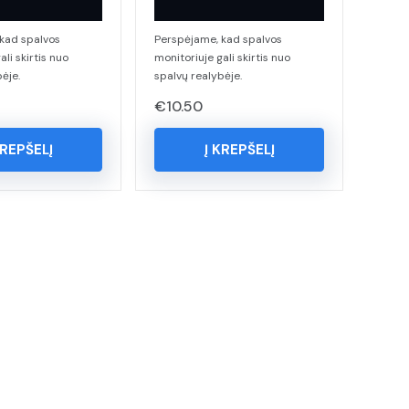
kad spalvos
Perspėjame, kad spalvos
ali skirtis nuo
monitoriuje gali skirtis nuo
ėje.
spalvų realybėje.
€
10.50
KREPŠELĮ
Į KREPŠELĮ