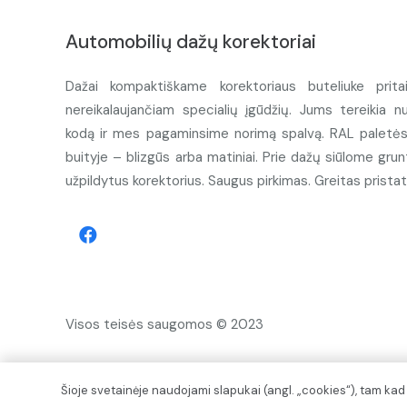
Automobilių dažų korektoriai
Dažai kompaktiškame korektoriaus buteliuke prita
nereikalaujančiam specialių įgūdžių. Jums tereikia n
kodą ir mes pagaminsime norimą spalvą. RAL paletės d
buityje – blizgūs arba matiniai. Prie dažų siūlome grunt
užpildytus korektorius. Saugus pirkimas. Greitas prista
Visos teisės saugomos © 2023
Šioje svetainėje naudojami slapukai (angl. „cookies“), tam ka