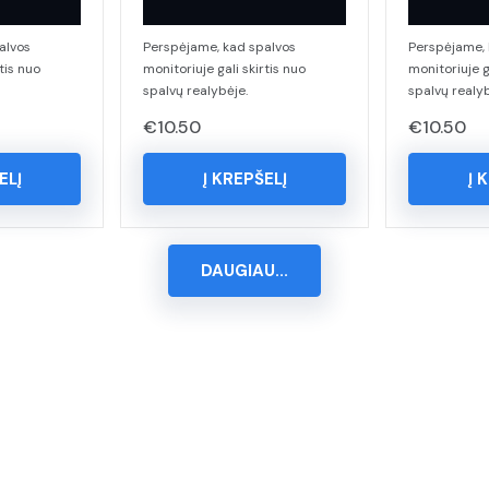
alvos
Perspėjame, kad spalvos
Perspėjame, 
tis nuo
monitoriuje gali skirtis nuo
monitoriuje g
spalvų realybėje.
spalvų realyb
€
10.50
€
10.50
ELĮ
Į KREPŠELĮ
Į 
DAUGIAU...