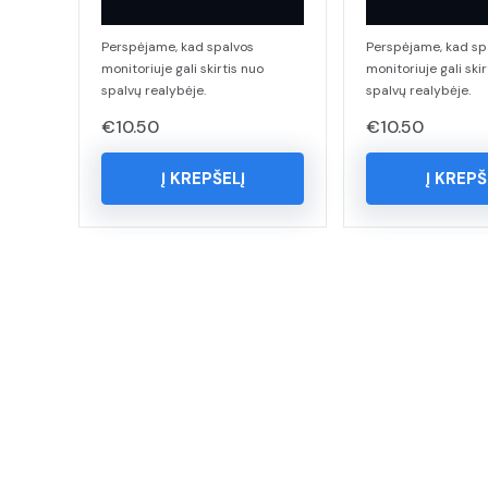
Perspėjame, kad spalvos
Perspėjame, kad sp
monitoriuje gali skirtis nuo
monitoriuje gali skir
spalvų realybėje.
spalvų realybėje.
€
10.50
€
10.50
Į KREPŠELĮ
Į KREPŠ