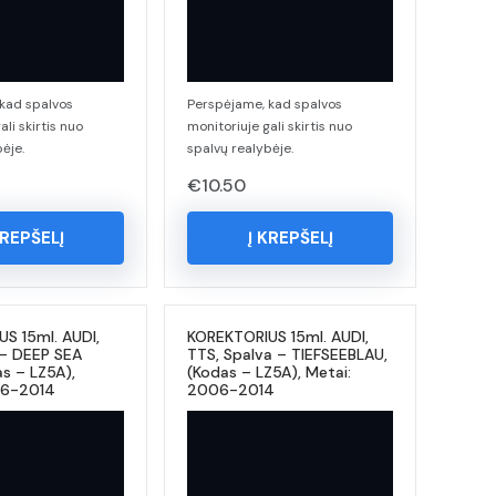
kad spalvos
Perspėjame, kad spalvos
ali skirtis nuo
monitoriuje gali skirtis nuo
ėje.
spalvų realybėje.
€
10.50
KREPŠELĮ
Į KREPŠELĮ
S 15ml. AUDI,
KOREKTORIUS 15ml. AUDI,
 – DEEP SEA
TTS, Spalva – TIEFSEEBLAU,
as – LZ5A),
(Kodas – LZ5A), Metai:
06-2014
2006-2014