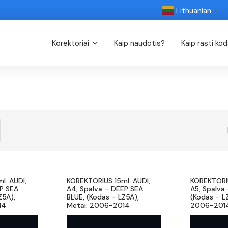
Lithuanian
▼
Korektoriai
Kaip naudotis?
Kaip rasti ko
l. AUDI,
KOREKTORIUS 15ml. AUDI,
KOREKTORIU
EP SEA
A4, Spalva – DEEP SEA
A5, Spalva
Z5A),
BLUE, (Kodas – LZ5A),
(Kodas – LZ
14
Metai: 2006-2014
2006-201