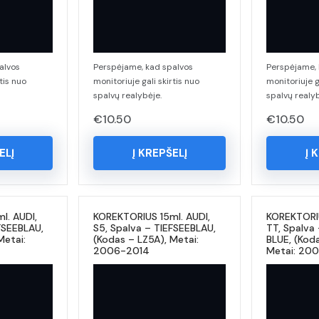
alvos
Perspėjame, kad spalvos
Perspėjame, 
tis nuo
monitoriuje gali skirtis nuo
monitoriuje g
spalvų realybėje.
spalvų realyb
€
10.50
€
10.50
ELĮ
Į KREPŠELĮ
Į 
l. AUDI,
KOREKTORIUS 15ml. AUDI,
KOREKTORIU
FSEEBLAU,
S5, Spalva – TIEFSEEBLAU,
TT, Spalva
Metai:
(Kodas – LZ5A), Metai:
BLUE, (Kod
2006-2014
Metai: 20