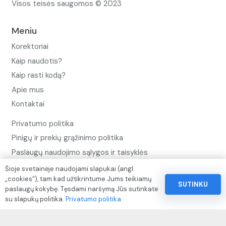
Visos teisės saugomos © 2023
Meniu
Korektoriai
Kaip naudotis?
Kaip rasti kodą?
Apie mus
Kontaktai
Privatumo politika
Pinigų ir prekių grąžinimo politika
Paslaugų naudojimo sąlygos ir taisyklės
Šioje svetainėje naudojami slapukai (angl.
„cookies“), tam kad užtikrintume Jums teikiamų
Rekvizitai
SUTINKU
paslaugų kokybę. Tęsdami naršymą Jūs sutinkate
IVP kodas: 310104
su slapukų politika.
Privatumo politika
Adresas: Alėjos g. 34 Kuršėnai