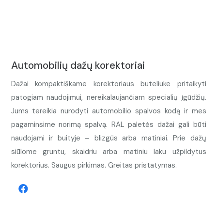
Automobilių dažų korektoriai
Dažai kompaktiškame korektoriaus buteliuke pritaikyti
patogiam naudojimui, nereikalaujančiam specialių įgūdžių.
Jums tereikia nurodyti automobilio spalvos kodą ir mes
pagaminsime norimą spalvą. RAL paletės dažai gali būti
naudojami ir buityje – blizgūs arba matiniai. Prie dažų
siūlome gruntu, skaidriu arba matiniu laku užpildytus
korektorius. Saugus pirkimas. Greitas pristatymas.