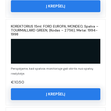
Į KREPŠELĮ
KOREKTORIUS 15ml. FORD EUROPA, MONDEO, Spalva –
TOURMALLARD GREEN, (Kodas – 2756), Metai: 1994-
1998
Perspėjame, kad spalvos monitoriuje gali skirtis nuo spalvų
realybėje.
€
10.50
Į KREPŠELĮ