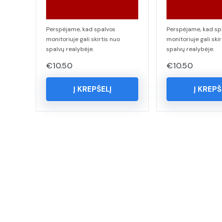
Perspėjame, kad spalvos
Perspėjame, kad sp
monitoriuje gali skirtis nuo
monitoriuje gali skir
spalvų realybėje.
spalvų realybėje.
€
10.50
€
10.50
Į KREPŠELĮ
Į KREPŠ