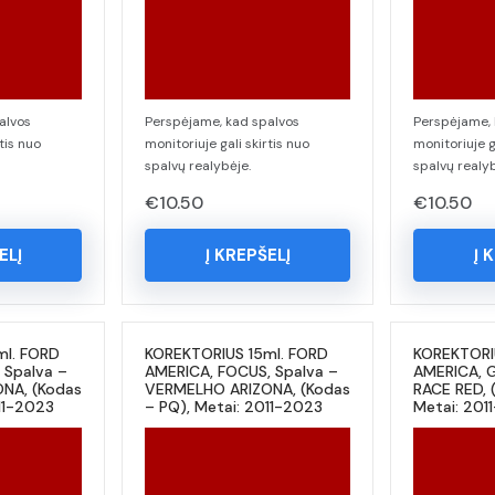
alvos
Perspėjame, kad spalvos
Perspėjame, 
tis nuo
monitoriuje gali skirtis nuo
monitoriuje g
spalvų realybėje.
spalvų realyb
€
10.50
€
10.50
ELĮ
Į KREPŠELĮ
Į 
ml. FORD
KOREKTORIUS 15ml. FORD
KOREKTORI
 Spalva –
AMERICA, FOCUS, Spalva –
AMERICA, G
NA, (Kodas
VERMELHO ARIZONA, (Kodas
RACE RED, 
11-2023
– PQ), Metai: 2011-2023
Metai: 201