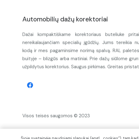
Automobilių dažų korektoriai
Dažai kompaktiškame korektoriaus buteliuke prita
nereikalaujančiam specialių įgūdžių. Jums tereikia n
kodą ir mes pagaminsime norimą spalvą. RAL paletės d
buityje – blizgūs arba matiniai. Prie dažų siūlome grunt
užpildytus korektorius. Saugus pirkimas. Greitas prista
Visos teisės saugomos © 2023
Šioje svetainėje naudojami slapukai (angl. „cookies“), tam ka