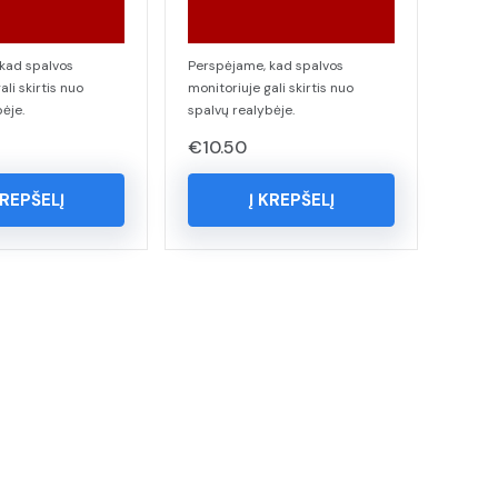
kad spalvos
Perspėjame, kad spalvos
ali skirtis nuo
monitoriuje gali skirtis nuo
ėje.
spalvų realybėje.
€
10.50
KREPŠELĮ
Į KREPŠELĮ