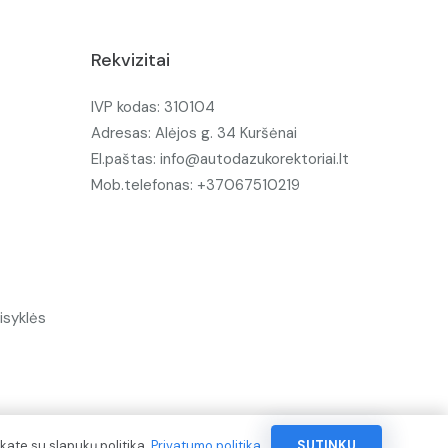
Rekvizitai
IVP kodas: 310104
Adresas: Alėjos g. 34 Kuršėnai
El.paštas: info@autodazukorektoriai.lt
Mob.telefonas: +37067510219
isyklės
kate su slapukų politika.
Privatumo politika
SUTINKU