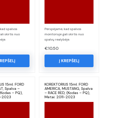
kad spalvos
Perspėjame, kad spalvos
ali skirtis nuo
monitoriuje gali skirtis nuo
ėje.
spalvų realybėje.
€
10.50
KREPŠELĮ
Į KREPŠELĮ
US 15ml. FORD
KOREKTORIUS 15ml. FORD
T, Spalva –
AMERICA, MUSTANG, Spalva
(Kodas – PQ),
– RACE RED, (Kodas – PQ),
1-2023
Metai: 2011-2023