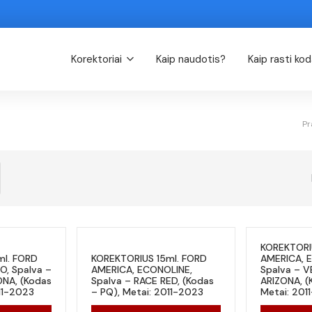
Korektoriai
Kaip naudotis?
Kaip rasti ko
Pr
KOREKTORI
ml. FORD
KOREKTORIUS 15ml. FORD
AMERICA, 
, Spalva –
AMERICA, ECONOLINE,
Spalva – 
NA, (Kodas
Spalva – RACE RED, (Kodas
ARIZONA, (
11-2023
– PQ), Metai: 2011-2023
Metai: 201