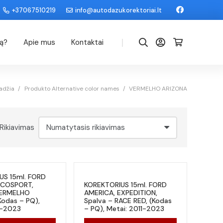
+37067510219
info@autodazukorektoriai.lt
|
dą?
Apie mus
Kontaktai
adžia
/
Produkto Alternative color names
/
VERMELHO ARIZONA
Rikiavimas
US 15ml. FORD
ECOSPORT,
KOREKTORIUS 15ml. FORD
VERMELHO
AMERICA, EXPEDITION,
Kodas – PQ),
Spalva – RACE RED, (Kodas
1-2023
– PQ), Metai: 2011-2023