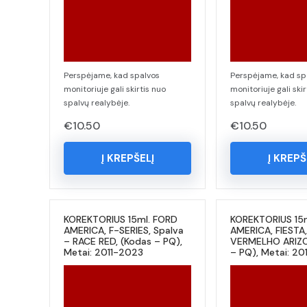
Perspėjame, kad spalvos
Perspėjame, kad sp
monitoriuje gali skirtis nuo
monitoriuje gali skir
spalvų realybėje.
spalvų realybėje.
€
10.50
€
10.50
Į KREPŠELĮ
Į KREPŠ
KOREKTORIUS 15ml. FORD
KOREKTORIUS 15
AMERICA, F-SERIES, Spalva
AMERICA, FIESTA,
– RACE RED, (Kodas – PQ),
VERMELHO ARIZO
Metai: 2011-2023
– PQ), Metai: 20