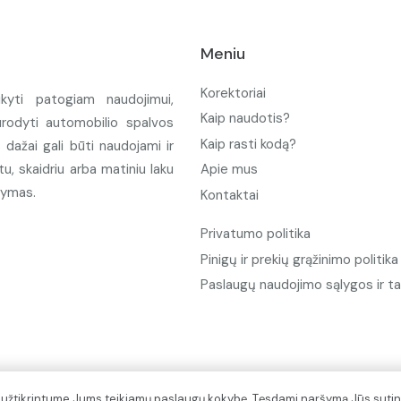
Meniu
Korektoriai
ikyti patogiam naudojimui,
Kaip naudotis?
urodyti automobilio spalvos
Kaip rasti kodą?
ažai gali būti naudojami ir
u, skaidriu arba matiniu laku
Apie mus
tymas.
Kontaktai
Privatumo politika
Pinigų ir prekių grąžinimo politika
Paslaugų naudojimo sąlygos ir ta
d užtikrintume Jums teikiamų paslaugų kokybę. Tęsdami naršymą Jūs sutin