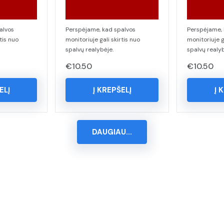
alvos
Perspėjame, kad spalvos
Perspėjame, 
tis nuo
monitoriuje gali skirtis nuo
monitoriuje g
spalvų realybėje.
spalvų realyb
€
10.50
€
10.50
ELĮ
Į KREPŠELĮ
Į 
DAUGIAU...