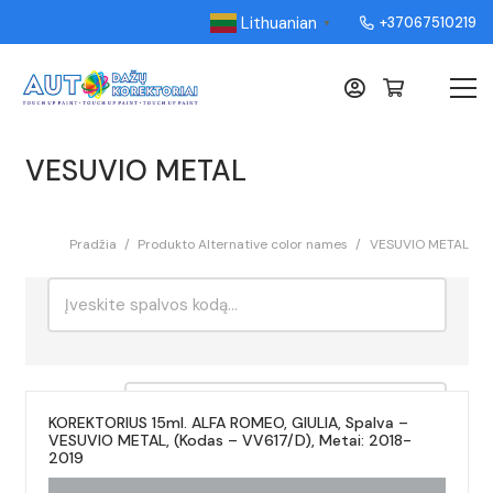
Lithuanian
+37067510219
▼
VESUVIO METAL
Pradžia
/
Produkto Alternative color names
/
VESUVIO METAL
Ieškoti:
Rikiavimas
KOREKTORIUS 15ml. ALFA ROMEO, GIULIA, Spalva –
VESUVIO METAL, (Kodas – VV617/D), Metai: 2018-
2019