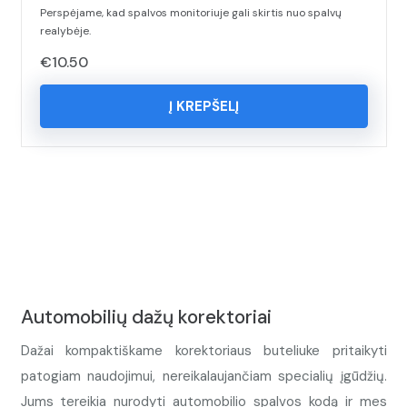
Perspėjame, kad spalvos monitoriuje gali skirtis nuo spalvų
realybėje.
€
10.50
Į KREPŠELĮ
Automobilių dažų korektoriai
Dažai kompaktiškame korektoriaus buteliuke pritaikyti
patogiam naudojimui, nereikalaujančiam specialių įgūdžių.
Jums tereikia nurodyti automobilio spalvos kodą ir mes