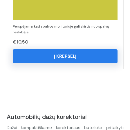
Perspėjame, kad spalvos monitoriuje gali skirtis nuo spalvų
realybėje.
€
10.50
Į KREPŠELĮ
Automobilių dažų korektoriai
Dažai kompaktiškame korektoriaus buteliuke pritaikyti