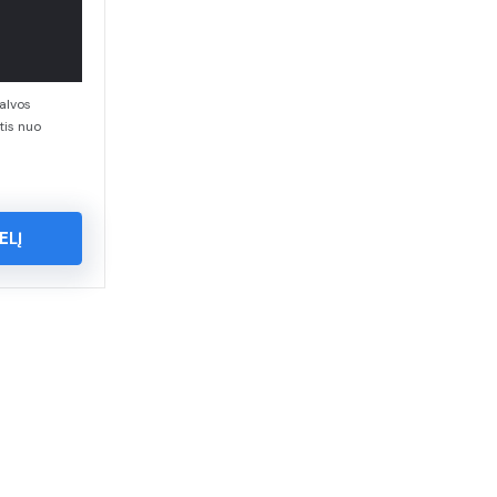
alvos
tis nuo
ELĮ