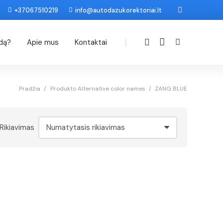
+37067510219
info@autodazukorektoriai.lt
|
odą?
Apie mus
Kontaktai
Pradžia
/
Produkto Alternative color names
/
ZANG BLUE
Rikiavimas