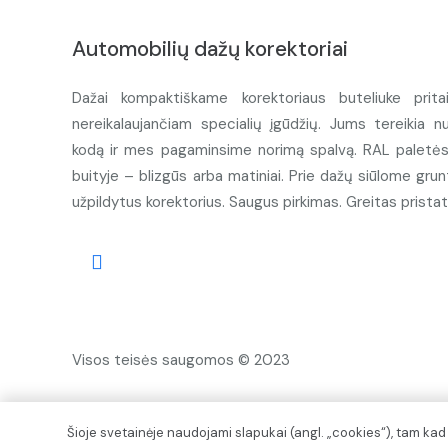
Automobilių dažų korektoriai
Dažai kompaktiškame korektoriaus buteliuke prita
nereikalaujančiam specialių įgūdžių. Jums tereikia n
kodą ir mes pagaminsime norimą spalvą. RAL paletės d
buityje – blizgūs arba matiniai. Prie dažų siūlome grunt
užpildytus korektorius. Saugus pirkimas. Greitas prista
Visos teisės saugomos © 2023
Šioje svetainėje naudojami slapukai (angl. „cookies“), tam ka