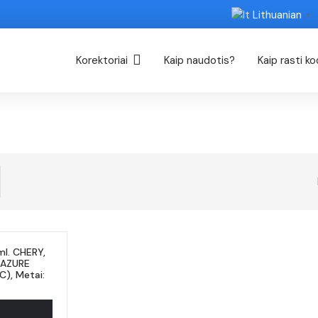
Lithuanian
▼
Korektoriai
Kaip naudotis?
Kaip rasti k
l. CHERY,
 AZURE
C), Metai: