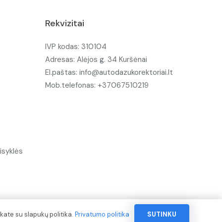
Rekvizitai
IVP kodas: 310104
Adresas: Alėjos g. 34 Kuršėnai
El.paštas: info@autodazukorektoriai.lt
Mob.telefonas: +37067510219
isyklės
kate su slapukų politika.
Privatumo politika
SUTINKU