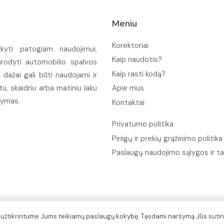
Meniu
Korektoriai
ikyti patogiam naudojimui,
Kaip naudotis?
urodyti automobilio spalvos
Kaip rasti kodą?
ažai gali būti naudojami ir
u, skaidriu arba matiniu laku
Apie mus
tymas.
Kontaktai
Privatumo politika
Pinigų ir prekių grąžinimo politika
Paslaugų naudojimo sąlygos ir ta
d užtikrintume Jums teikiamų paslaugų kokybę. Tęsdami naršymą Jūs sutin