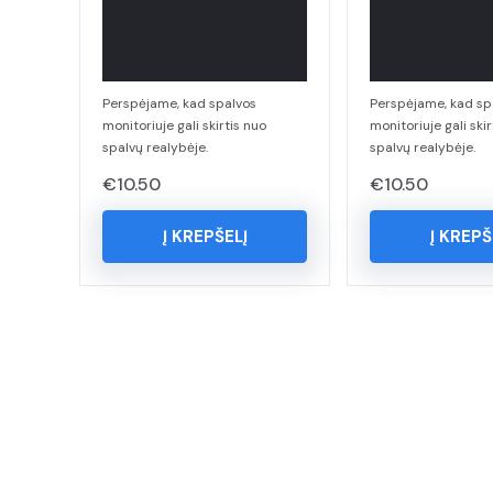
Perspėjame, kad spalvos
Perspėjame, kad sp
monitoriuje gali skirtis nuo
monitoriuje gali skir
spalvų realybėje.
spalvų realybėje.
€
10.50
€
10.50
Į KREPŠELĮ
Į KREPŠ