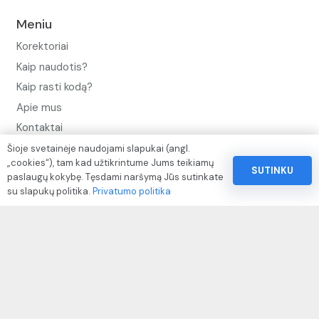
Meniu
Korektoriai
Kaip naudotis?
Kaip rasti kodą?
Apie mus
Kontaktai
Šioje svetainėje naudojami slapukai (angl.
Privatumo politika
„cookies“), tam kad užtikrintume Jums teikiamų
SUTINKU
Pinigų ir prekių grąžinimo politika
paslaugų kokybę. Tęsdami naršymą Jūs sutinkate
su slapukų politika.
Privatumo politika
Paslaugų naudojimo sąlygos ir taisyklės
Rekvizitai
IVP kodas: 310104
Adresas: Alėjos g. 34 Kuršėnai
El.paštas: info@autodazukorektoriai.lt