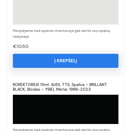
Perspėjame, kad spalvos monitoriuje gali skirtis nuo spalvų
realybėje.
€
10.50
Į KREPŠELĮ
KOREKTORIUS 15ml. AUDI, TTS, Spalva – BRILLANT
BLACK, (Kodas – Y9B), Metai: 1988-2023
Perspėjame, kad spalvos monitoriuje gali skirtis nuo spalvų