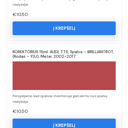
realybėje.
€
10.50
Į KREPŠELĮ
KOREKTORIUS 15ml. AUDI, TTS, Spalva – BRILLIANTROT,
(Kodas – Y3J), Metai: 2002-2017
Perspėjame, kad spalvos monitoriuje gali skirtis nuo spalvų
realybėje.
€
10.50
Į KREPŠELĮ