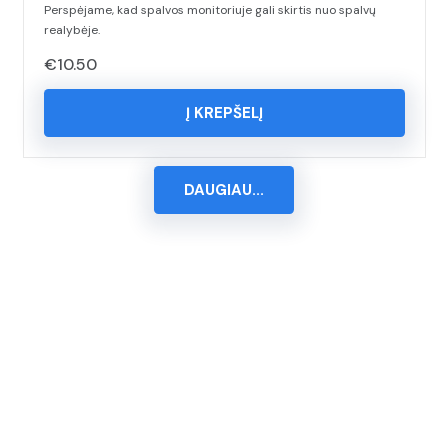
Perspėjame, kad spalvos monitoriuje gali skirtis nuo spalvų
realybėje.
€
10.50
Į KREPŠELĮ
DAUGIAU...