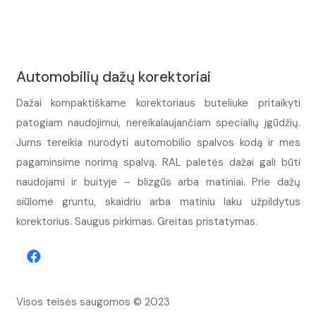
Automobilių dažų korektoriai
Dažai kompaktiškame korektoriaus buteliuke pritaikyti
patogiam naudojimui, nereikalaujančiam specialių įgūdžių.
Jums tereikia nurodyti automobilio spalvos kodą ir mes
pagaminsime norimą spalvą. RAL paletės dažai gali būti
naudojami ir buityje – blizgūs arba matiniai. Prie dažų
siūlome gruntu, skaidriu arba matiniu laku užpildytus
korektorius. Saugus pirkimas. Greitas pristatymas.
Visos teisės saugomos © 2023