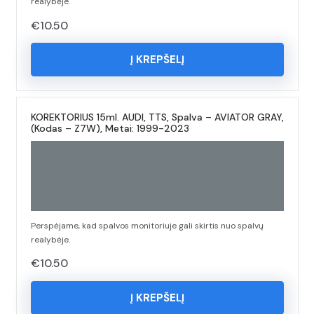
realybėje.
€
10.50
Į KREPŠELĮ
KOREKTORIUS 15ml. AUDI, TTS, Spalva – AVIATOR GRAY,
(Kodas – Z7W), Metai: 1999-2023
Perspėjame, kad spalvos monitoriuje gali skirtis nuo spalvų
realybėje.
€
10.50
Į KREPŠELĮ