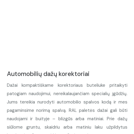
Automobilių dažų korektoriai
Dažai kompaktiškame korektoriaus buteliuke pritaikyti
patogiam naudojimui, nereikalaujančiam specialių įgūdžių.
Jums tereikia nurodyti automobilio spalvos kodą ir mes
pagaminsime norimą spalvą. RAL paletės dažai gali būti
naudojami ir buityje – blizgūs arba matiniai. Prie dažų
siūlome gruntu, skaidriu arba matiniu laku užpildytus