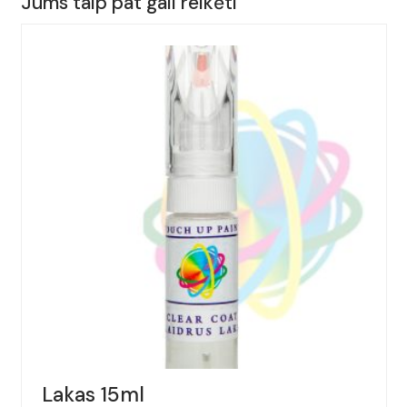
Jums taip pat gali reikėti
ALFA
ROMEO,
145,
Spalva
-
AZZURRO
FANTASIA,
(Kodas
-
402/B),
Metai:
1997-
2002
Lakas 15ml