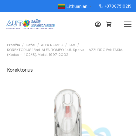
Lithuanian
+37067510219
▼
Pradžia
/
Dažai
/
ALFA ROMEO
/
145
/
KOREKTORIUS 15ml. ALFA ROMEO, 145, Spalva – AZZURRO FANTASIA,
(Kodas – 402/B), Metai: 1997-2002
Korektorius