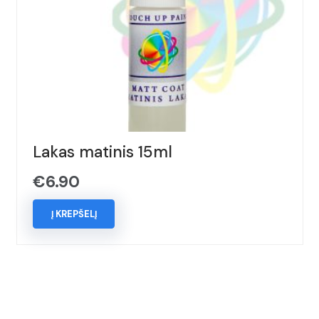
Lakas matinis 15ml
€
6.90
Į KREPŠELĮ