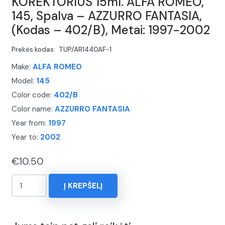
KOREKTORIUS 15ml. ALFA ROMEO,
145, Spalva – AZZURRO FANTASIA,
(Kodas – 402/B), Metai: 1997-2002
Prekės kodas:
TUP/AR1440AF-1
Make:
ALFA ROMEO
Model:
145
Color code:
402/B
Color name:
AZZURRO FANTASIA
Year from:
1997
Year to:
2002
€
10.50
produkto
Į KREPŠELĮ
kiekis:
KOREKTORIUS
15ml.