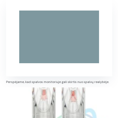
Perspėjame, kad spalvos monitoriuje gali skirtis nuo spalvų realybėje.