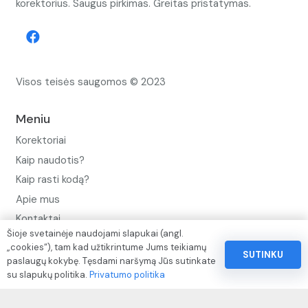
korektorius. Saugus pirkimas. Greitas pristatymas.
Visos teisės saugomos © 2023
Meniu
Korektoriai
Kaip naudotis?
Kaip rasti kodą?
Apie mus
Kontaktai
Šioje svetainėje naudojami slapukai (angl.
Privatumo politika
„cookies“), tam kad užtikrintume Jums teikiamų
SUTINKU
paslaugų kokybę. Tęsdami naršymą Jūs sutinkate
Pinigų ir prekių grąžinimo politika
su slapukų politika.
Privatumo politika
Paslaugų naudojimo sąlygos ir taisyklės