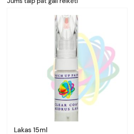
Jums taip pat gali reikėti
ALFA
ROMEO,
145,
Spalva
-
PETROLIO
SCURO,
(Kodas
-
326/B),
Metai:
1995-
1998
Lakas 15ml