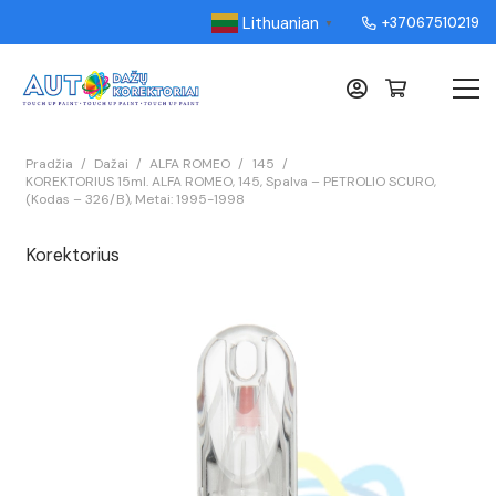
Lithuanian
+37067510219
▼
Pradžia
/
Dažai
/
ALFA ROMEO
/
145
/
KOREKTORIUS 15ml. ALFA ROMEO, 145, Spalva – PETROLIO SCURO,
(Kodas – 326/B), Metai: 1995-1998
Korektorius