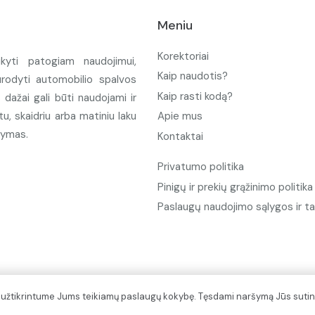
Meniu
Korektoriai
ikyti patogiam naudojimui,
Kaip naudotis?
urodyti automobilio spalvos
Kaip rasti kodą?
ažai gali būti naudojami ir
u, skaidriu arba matiniu laku
Apie mus
tymas.
Kontaktai
Privatumo politika
Pinigų ir prekių grąžinimo politika
Paslaugų naudojimo sąlygos ir ta
d užtikrintume Jums teikiamų paslaugų kokybę. Tęsdami naršymą Jūs sutin