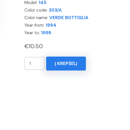
Model:
145
Color code:
303/A
Color name:
VERDE BOTTIGLIA
Year from:
1994
Year to:
1998
€
10.50
produkto
Į KREPŠELĮ
kiekis:
KOREKTORIUS
15ml.
ALFA
ROMEO,
145,
Spalva
-
VERDE