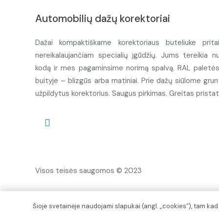
Automobilių dažų korektoriai
Dažai kompaktiškame korektoriaus buteliuke prita
nereikalaujančiam specialių įgūdžių. Jums tereikia n
kodą ir mes pagaminsime norimą spalvą. RAL paletės d
buityje – blizgūs arba matiniai. Prie dažų siūlome grunt
užpildytus korektorius. Saugus pirkimas. Greitas prista
Visos teisės saugomos © 2023
Šioje svetainėje naudojami slapukai (angl. „cookies“), tam ka