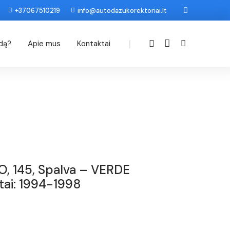
+37067510219
info@autodazukorektoriai.lt
|
odą?
Apie mus
Kontaktai
, 145, Spalva – VERDE
tai: 1994-1998