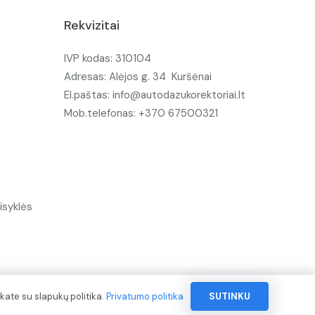
Rekvizitai
IVP kodas: 310104
Adresas: Alėjos g. 34 Kuršėnai
El.paštas: info@autodazukorektoriai.lt
Mob.telefonas: +370 67500321
isyklės
kate su slapukų politika.
Privatumo politika
SUTINKU