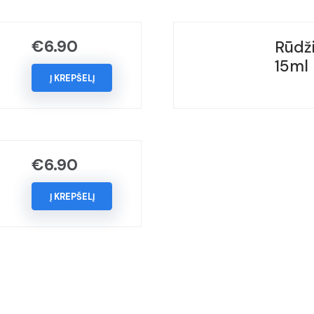
BOTTIGLIA,
(Kodas
€
6.90
Rūdži
-
15ml
303/A),
Į KREPŠELĮ
Metai:
1994-
1998
€
6.90
Į KREPŠELĮ