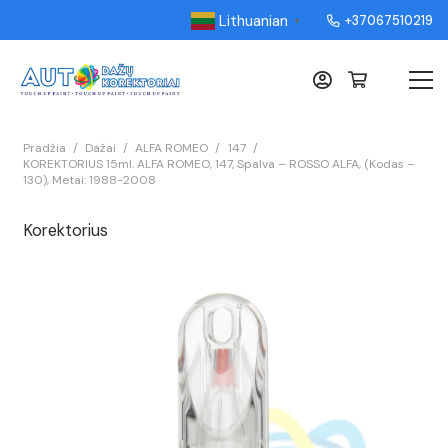
Lithuanian
+37067510219
▼
Pradžia
/
Dažai
/
ALFA ROMEO
/
147
/
KOREKTORIUS 15ml. ALFA ROMEO, 147, Spalva – ROSSO ALFA, (Kodas –
130), Metai: 1988-2008
Korektorius