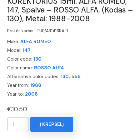
KOREKTORIUS 15ml. ALFA ROMEO,
147, Spalva – ROSSO ALFA, (Kodas –
130), Metai: 1988-2008
Prekės kodas:
TUP/AR1413RA-1
Make:
ALFA ROMEO
Model:
147
Color code:
130
Color name:
ROSSO ALFA
Alternative color codes:
130
,
555
Year from:
1988
Year to:
2008
€
10.50
produkto
Į KREPŠELĮ
kiekis:
KOREKTORIUS