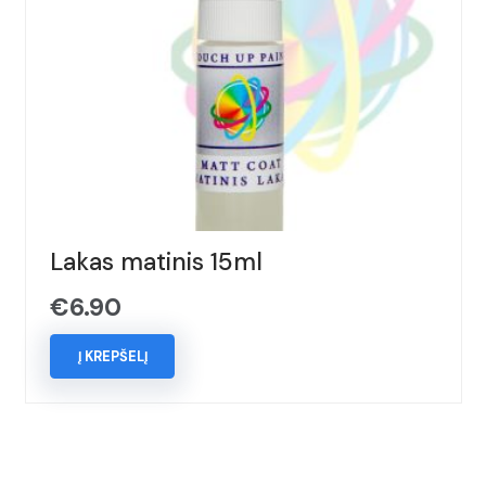
Lakas matinis 15ml
€
6.90
Į KREPŠELĮ