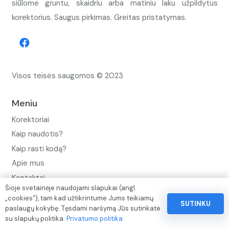
siūlome gruntu, skaidriu arba matiniu laku užpildytus
korektorius. Saugus pirkimas. Greitas pristatymas.
Visos teisės saugomos © 2023
Meniu
Korektoriai
Kaip naudotis?
Kaip rasti kodą?
Apie mus
Kontaktai
Šioje svetainėje naudojami slapukai (angl.
Privatumo politika
„cookies“), tam kad užtikrintume Jums teikiamų
SUTINKU
paslaugų kokybę. Tęsdami naršymą Jūs sutinkate
Pinigų ir prekių grąžinimo politika
su slapukų politika.
Privatumo politika
Paslaugų naudojimo sąlygos ir taisyklės