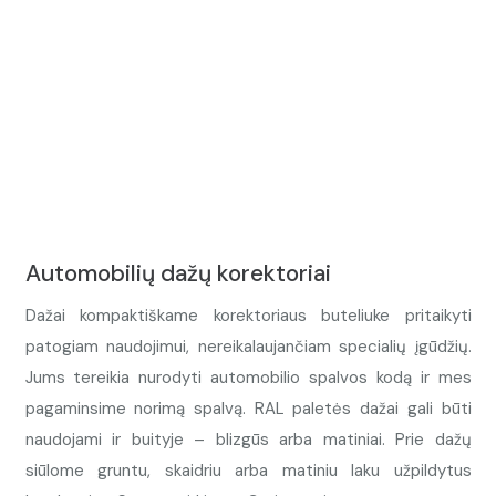
Automobilių dažų korektoriai
Dažai kompaktiškame korektoriaus buteliuke pritaikyti
patogiam naudojimui, nereikalaujančiam specialių įgūdžių.
Jums tereikia nurodyti automobilio spalvos kodą ir mes
pagaminsime norimą spalvą. RAL paletės dažai gali būti
naudojami ir buityje – blizgūs arba matiniai. Prie dažų
siūlome gruntu, skaidriu arba matiniu laku užpildytus