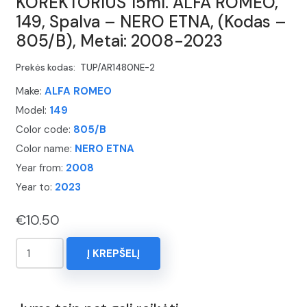
KOREKTORIUS 15ml. ALFA ROMEO,
149, Spalva – NERO ETNA, (Kodas –
805/B), Metai: 2008-2023
Prekės kodas:
TUP/AR1480NE-2
Make:
ALFA ROMEO
Model:
149
Color code:
805/B
Color name:
NERO ETNA
Year from:
2008
Year to:
2023
€
10.50
produkto
Į KREPŠELĮ
kiekis:
KOREKTORIUS
15ml.