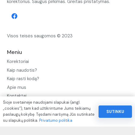
korektorius. Saugus pirkimas. Greitas pristatymas.
Visos teisės saugomos © 2023
Meniu
Korektoriai
Kaip naudotis?
Kaip rasti kodą?
Apie mus
Kontaktai
Šioje svetainėje naudojami slapukai (angl.
Privatumo politika
„cookies“), tam kad užtikrintume Jums teikiamų
SUTINKU
paslaugų kokybę. Tęsdami naršymą Jūs sutinkate
Pinigų ir prekių grąžinimo politika
su slapukų politika.
Privatumo politika
Paslaugų naudojimo sąlygos ir taisyklės