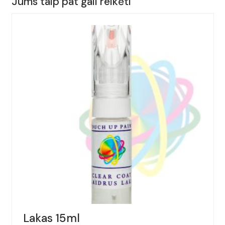
Jums taip pat gali reikėti
ALFA
ROMEO,
149,
Spalva
-
NERO
ETNA,
(Kodas
-
805/B),
Metai:
2008-
2023
Lakas 15ml