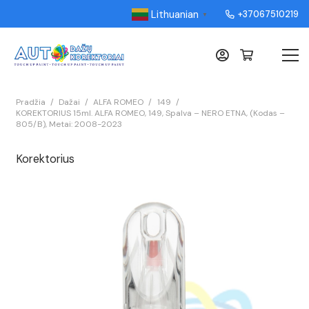
Lithuanian
+37067510219
▼
Pradžia
/
Dažai
/
ALFA ROMEO
/
149
/
KOREKTORIUS 15ml. ALFA ROMEO, 149, Spalva – NERO ETNA, (Kodas –
805/B), Metai: 2008-2023
Korektorius