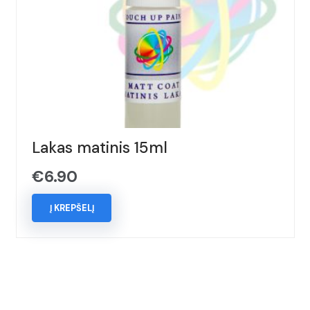
Lakas matinis 15ml
€
6.90
Į KREPŠELĮ