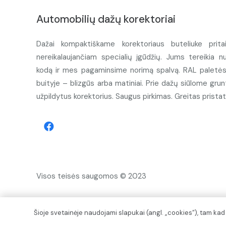
Automobilių dažų korektoriai
Dažai kompaktiškame korektoriaus buteliuke prita
nereikalaujančiam specialių įgūdžių. Jums tereikia n
kodą ir mes pagaminsime norimą spalvą. RAL paletės d
buityje – blizgūs arba matiniai. Prie dažų siūlome grunt
užpildytus korektorius. Saugus pirkimas. Greitas prista
Visos teisės saugomos © 2023
Šioje svetainėje naudojami slapukai (angl. „cookies“), tam ka