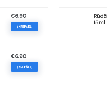
(Kodas
-
€
6.90
Rūdži
818/B),
15ml
Metai:
Į KREPŠELĮ
2007-
2008
€
6.90
Į KREPŠELĮ