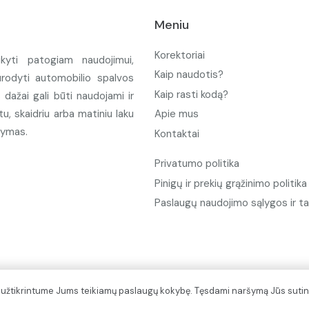
Meniu
Korektoriai
ikyti patogiam naudojimui,
Kaip naudotis?
urodyti automobilio spalvos
Kaip rasti kodą?
ažai gali būti naudojami ir
u, skaidriu arba matiniu laku
Apie mus
tymas.
Kontaktai
Privatumo politika
Pinigų ir prekių grąžinimo politika
Paslaugų naudojimo sąlygos ir ta
d užtikrintume Jums teikiamų paslaugų kokybę. Tęsdami naršymą Jūs sutin