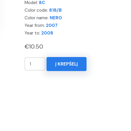
Model:
8C
Color code:
818/B
Color name:
NERO
Year from:
2007
Year to:
2008
€
10.50
produkto
Į KREPŠELĮ
kiekis:
KOREKTORIUS
15ml.
ALFA
ROMEO,
8C,
Spalva
-
NERO,