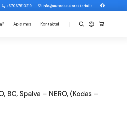
+37067510219
info@autodazukorektoriai.lt
|
dą?
Apie mus
Kontaktai
 8C, Spalva – NERO, (Kodas –