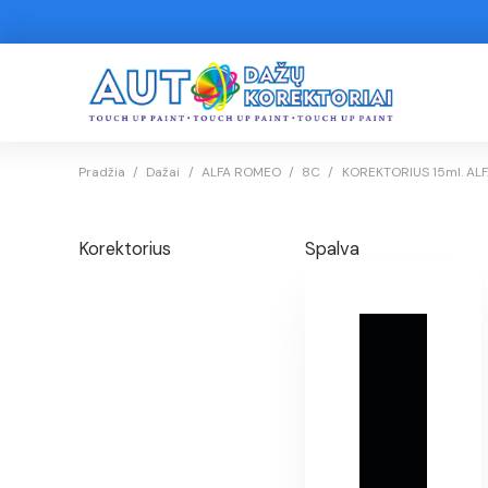
Pradžia
/
Dažai
/
ALFA ROMEO
/
8C
/
KOREKTORIUS 15ml. ALF
Korektorius
Spalva