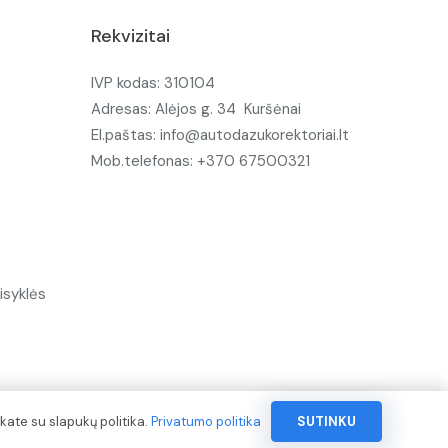
Rekvizitai
IVP kodas: 310104
Adresas: Alėjos g. 34 Kuršėnai
El.paštas: info@autodazukorektoriai.lt
Mob.telefonas: +370 67500321
isyklės
kate su slapukų politika.
Privatumo politika
SUTINKU