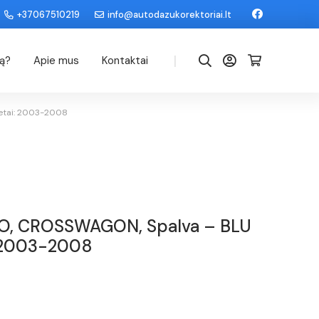
+37067510219
info@autodazukorektoriai.lt
|
dą?
Apie mus
Kontaktai
etai: 2003-2008
O, CROSSWAGON, Spalva – BLU
: 2003-2008