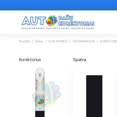
Pradžia
/
Dažai
/
ALFA ROMEO
/
CROSSWAGON
/
KOREKTORIU
Korektorius
Spalva