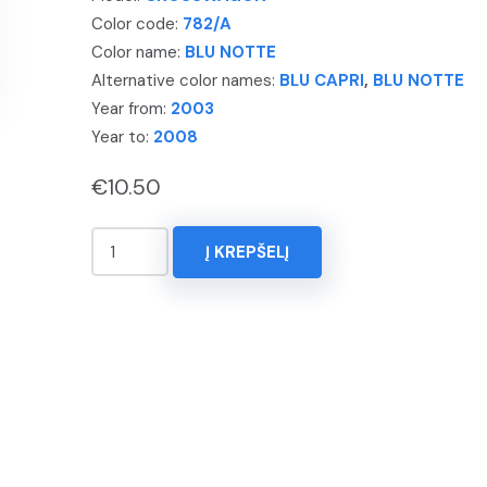
Color code:
782/A
Color name:
BLU NOTTE
Alternative color names:
BLU CAPRI
,
BLU NOTTE
Year from:
2003
Year to:
2008
€
10.50
produkto
Į KREPŠELĮ
kiekis:
KOREKTORIUS
15ml.
ALFA
ROMEO,
CROSSWAGON,
Spalva
-