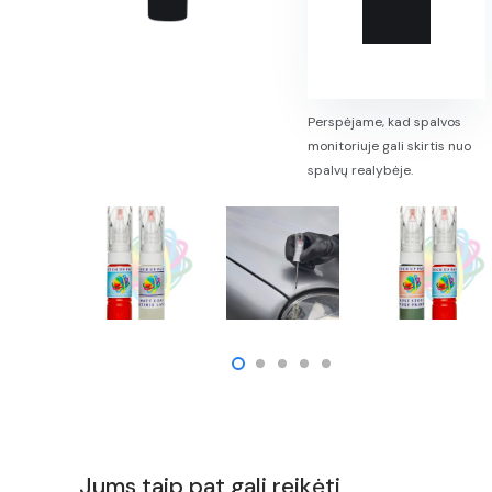
Perspėjame, kad spalvos
monitoriuje gali skirtis nuo
spalvų realybėje.
Jums taip pat gali reikėti