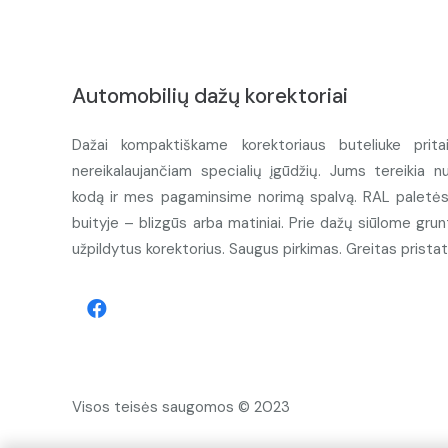
Automobilių dažų korektoriai
Dažai kompaktiškame korektoriaus buteliuke prita
nereikalaujančiam specialių įgūdžių. Jums tereikia n
kodą ir mes pagaminsime norimą spalvą. RAL paletės d
buityje – blizgūs arba matiniai. Prie dažų siūlome grunt
užpildytus korektorius. Saugus pirkimas. Greitas prista
Visos teisės saugomos © 2023