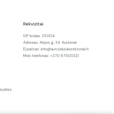
Rekvizitai
IVP kodas: 310104
Adresas: Alėjos g. 34 Kuršėnai
El.paštas: info@autodazukorektoriai.lt
Mob.telefonas: +370 67500321
isyklės