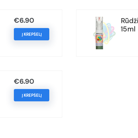
BLU
NOTTE,
(Kodas
€
6.90
Rūdži
-
15ml
782/A),
Į KREPŠELĮ
Metai:
2003-
2008
€
6.90
Į KREPŠELĮ