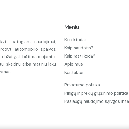
Meniu
Korektoriai
ikyti patogiam naudojimui,
Kaip naudotis?
urodyti automobilio spalvos
Kaip rasti kodą?
ažai gali būti naudojami ir
u, skaidriu arba matiniu laku
Apie mus
tymas.
Kontaktai
Privatumo politika
Pinigų ir prekių grąžinimo politika
Paslaugų naudojimo sąlygos ir ta