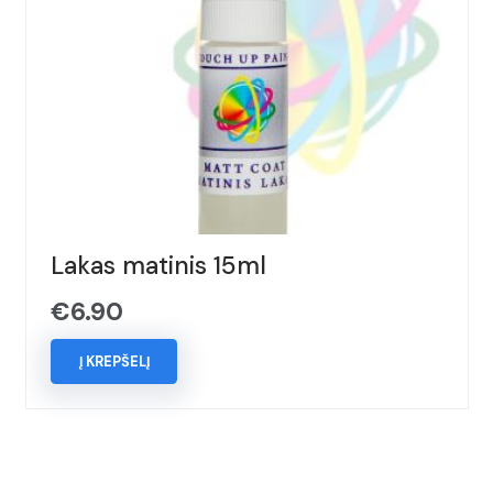
Lakas matinis 15ml
€
6.90
Į KREPŠELĮ