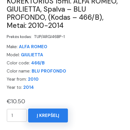
KOREKTORIUS 15ml. ALFA ROMEO,
GIULIETTA, Spalva – BLU
PROFONDO, (Kodas – 466/B),
Metai: 2010-2014
Prekės kodas:
TUP/ARGI46BP-1
Make:
ALFA ROMEO
Model:
GIULIETTA
Color code:
466/B
Color name:
BLU PROFONDO
Year from:
2010
Year to:
2014
€
10.50
produkto
Į KREPŠELĮ
kiekis:
KOREKTORIUS