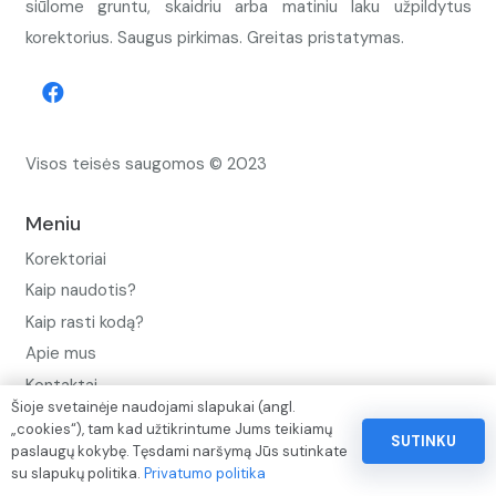
siūlome gruntu, skaidriu arba matiniu laku užpildytus
korektorius. Saugus pirkimas. Greitas pristatymas.
Visos teisės saugomos © 2023
Meniu
Korektoriai
Kaip naudotis?
Kaip rasti kodą?
Apie mus
Kontaktai
Šioje svetainėje naudojami slapukai (angl.
Privatumo politika
„cookies“), tam kad užtikrintume Jums teikiamų
SUTINKU
paslaugų kokybę. Tęsdami naršymą Jūs sutinkate
Pinigų ir prekių grąžinimo politika
su slapukų politika.
Privatumo politika
Paslaugų naudojimo sąlygos ir taisyklės