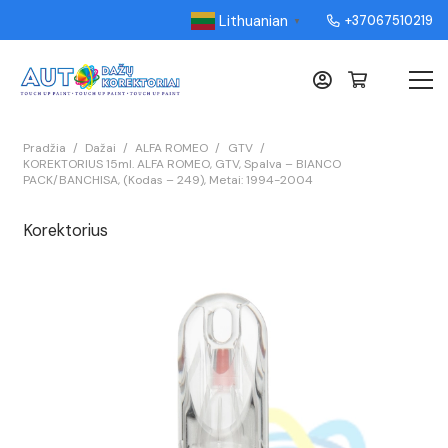
Lithuanian
+37067510219
▼
Pradžia
/
Dažai
/
ALFA ROMEO
/
GTV
/
KOREKTORIUS 15ml. ALFA ROMEO, GTV, Spalva – BIANCO
PACK/BANCHISA, (Kodas – 249), Metai: 1994-2004
Korektorius