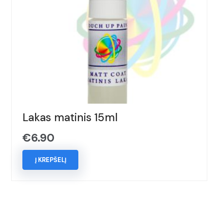
Lakas matinis 15ml
€
6.90
Į KREPŠELĮ