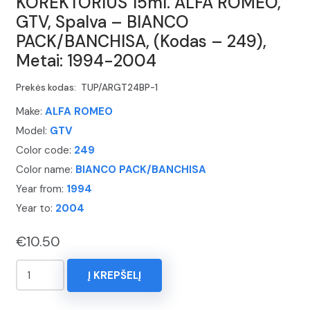
KOREKTORIUS 15ml. ALFA ROMEO,
GTV, Spalva – BIANCO
PACK/BANCHISA, (Kodas – 249),
Metai: 1994-2004
Prekės kodas:
TUP/ARGT24BP-1
Make:
ALFA ROMEO
Model:
GTV
Color code:
249
Color name:
BIANCO PACK/BANCHISA
Year from:
1994
Year to:
2004
€
10.50
produkto
Į KREPŠELĮ
kiekis:
KOREKTORIUS