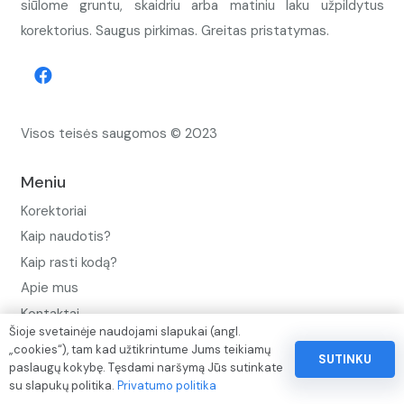
siūlome gruntu, skaidriu arba matiniu laku užpildytus
korektorius. Saugus pirkimas. Greitas pristatymas.
Visos teisės saugomos © 2023
Meniu
Korektoriai
Kaip naudotis?
Kaip rasti kodą?
Apie mus
Kontaktai
Šioje svetainėje naudojami slapukai (angl.
Privatumo politika
„cookies“), tam kad užtikrintume Jums teikiamų
SUTINKU
paslaugų kokybę. Tęsdami naršymą Jūs sutinkate
Pinigų ir prekių grąžinimo politika
su slapukų politika.
Privatumo politika
Paslaugų naudojimo sąlygos ir taisyklės