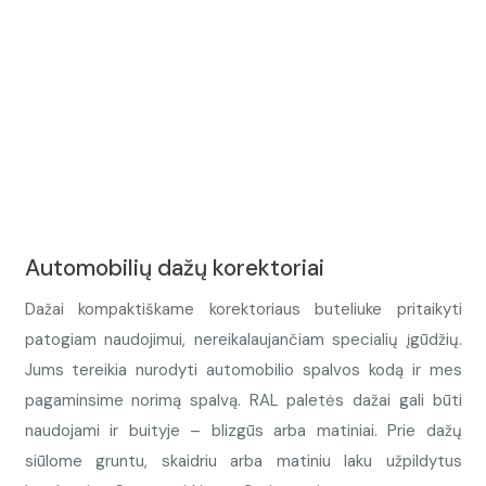
Automobilių dažų korektoriai
Dažai kompaktiškame korektoriaus buteliuke pritaikyti
patogiam naudojimui, nereikalaujančiam specialių įgūdžių.
Jums tereikia nurodyti automobilio spalvos kodą ir mes
pagaminsime norimą spalvą. RAL paletės dažai gali būti
naudojami ir buityje – blizgūs arba matiniai. Prie dažų
siūlome gruntu, skaidriu arba matiniu laku užpildytus