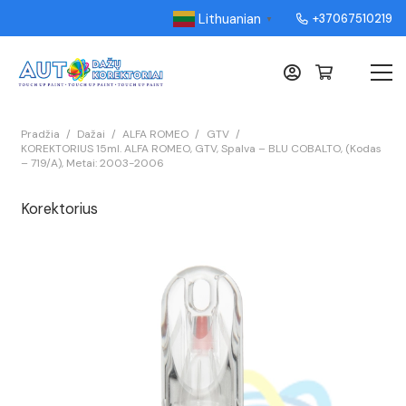
Lithuanian
+37067510219
▼
Pradžia
/
Dažai
/
ALFA ROMEO
/
GTV
/
KOREKTORIUS 15ml. ALFA ROMEO, GTV, Spalva – BLU COBALTO, (Kodas
– 719/A), Metai: 2003-2006
Korektorius