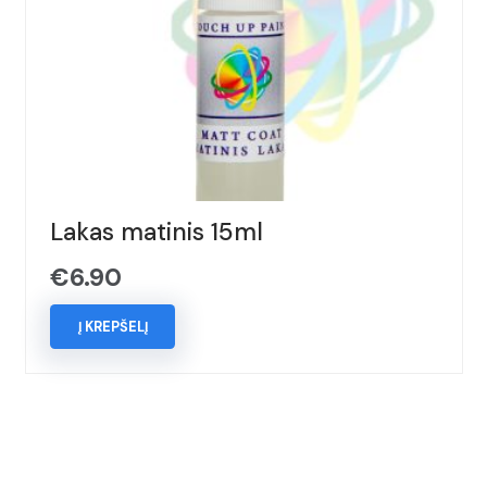
Lakas matinis 15ml
€
6.90
Į KREPŠELĮ