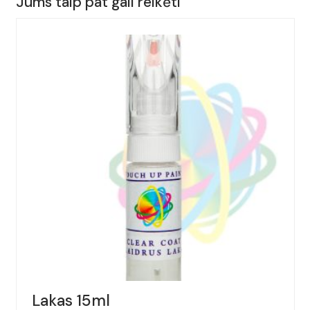
Jums taip pat gali reikėti
ALFA
ROMEO,
GTV,
Spalva
-
BLU
COBALTO,
(Kodas
-
719/A),
Metai:
2003-
2006
Lakas 15ml