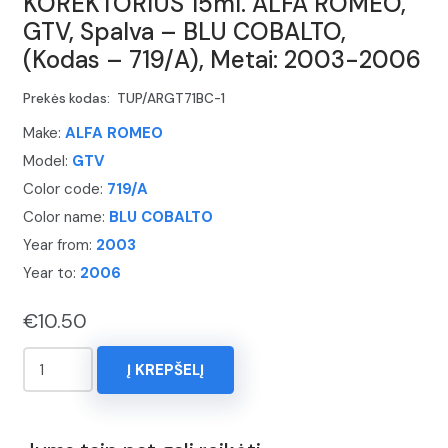
KOREKTORIUS 15ml. ALFA ROMEO,
GTV, Spalva – BLU COBALTO,
(Kodas – 719/A), Metai: 2003-2006
Prekės kodas:
TUP/ARGT71BC-1
Make:
ALFA ROMEO
Model:
GTV
Color code:
719/A
Color name:
BLU COBALTO
Year from:
2003
Year to:
2006
€
10.50
produkto
Į KREPŠELĮ
kiekis:
KOREKTORIUS
15ml.