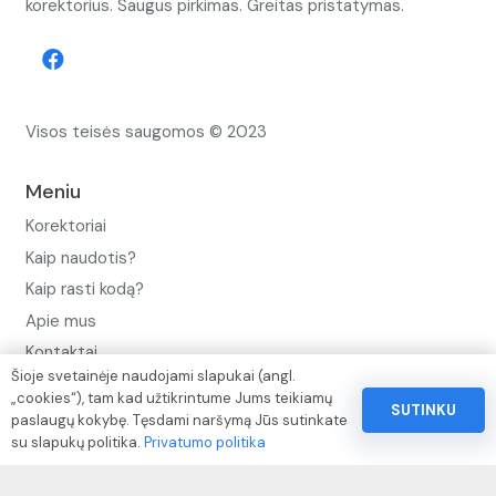
korektorius. Saugus pirkimas. Greitas pristatymas.
Visos teisės saugomos © 2023
Meniu
Korektoriai
Kaip naudotis?
Kaip rasti kodą?
Apie mus
Kontaktai
Šioje svetainėje naudojami slapukai (angl.
Privatumo politika
„cookies“), tam kad užtikrintume Jums teikiamų
SUTINKU
paslaugų kokybę. Tęsdami naršymą Jūs sutinkate
Pinigų ir prekių grąžinimo politika
su slapukų politika.
Privatumo politika
Paslaugų naudojimo sąlygos ir taisyklės