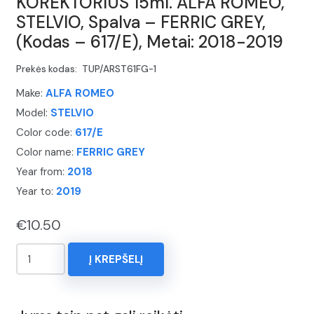
KOREKTORIUS 15ml. ALFA ROMEO,
STELVIO, Spalva – FERRIC GREY,
(Kodas – 617/E), Metai: 2018-2019
Prekės kodas:
TUP/ARST61FG-1
Make:
ALFA ROMEO
Model:
STELVIO
Color code:
617/E
Color name:
FERRIC GREY
Year from:
2018
Year to:
2019
€
10.50
produkto
Į KREPŠELĮ
kiekis:
KOREKTORIUS
15ml.