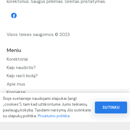
korektorius. Saugus pirkimas. Greitas pristatymas.
Visos teisės saugomos © 2023
Meniu
Korektoriai
Kaip naudotis?
Kaip rasti kodą?
Apie mus
Kontaktai
Šioje svetainėje naudojami slapukai (angl.
Privatumo politika
„cookies“), tam kad užtikrintume Jums teikiamų
SUTINKU
paslaugų kokybę. Tęsdami naršymą Jūs sutinkate
Pinigų ir prekių grąžinimo politika
su slapukų politika.
Privatumo politika
Paslaugų naudojimo sąlygos ir taisyklės