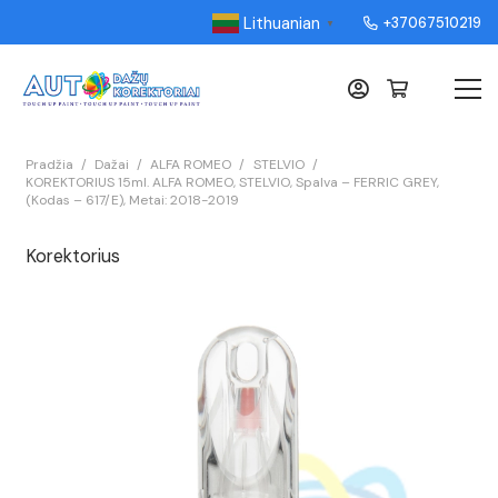
Lithuanian
+37067510219
▼
Pradžia
/
Dažai
/
ALFA ROMEO
/
STELVIO
/
KOREKTORIUS 15ml. ALFA ROMEO, STELVIO, Spalva – FERRIC GREY,
(Kodas – 617/E), Metai: 2018-2019
Korektorius