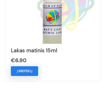
Lakas matinis 15ml
€
6.90
Į KREPŠELĮ