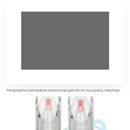
Perspėjame, kad spalvos monitoriuje gali skirtis nuo spalvų realybėje.