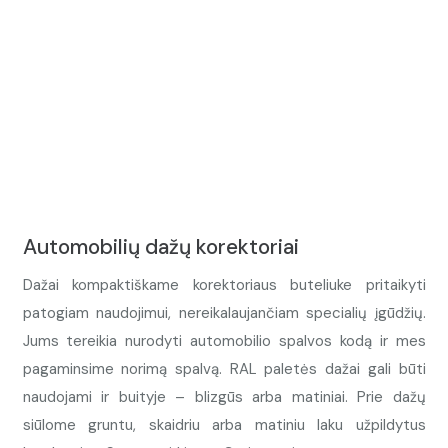
Automobilių dažų korektoriai
Dažai kompaktiškame korektoriaus buteliuke pritaikyti
patogiam naudojimui, nereikalaujančiam specialių įgūdžių.
Jums tereikia nurodyti automobilio spalvos kodą ir mes
pagaminsime norimą spalvą. RAL paletės dažai gali būti
naudojami ir buityje – blizgūs arba matiniai. Prie dažų
siūlome gruntu, skaidriu arba matiniu laku užpildytus