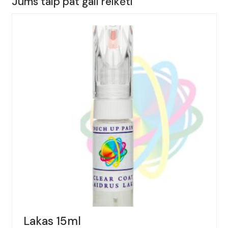
Jums taip pat gali reikėti
ALFA
ROMEO,
STELVIO,
Spalva
-
FERRIC
GREY,
(Kodas
-
617/E),
Metai:
2018-
2019
Lakas 15ml