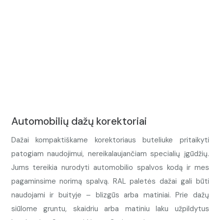
Automobilių dažų korektoriai
Dažai kompaktiškame korektoriaus buteliuke pritaikyti
patogiam naudojimui, nereikalaujančiam specialių įgūdžių.
Jums tereikia nurodyti automobilio spalvos kodą ir mes
pagaminsime norimą spalvą. RAL paletės dažai gali būti
naudojami ir buityje – blizgūs arba matiniai. Prie dažų
siūlome gruntu, skaidriu arba matiniu laku užpildytus