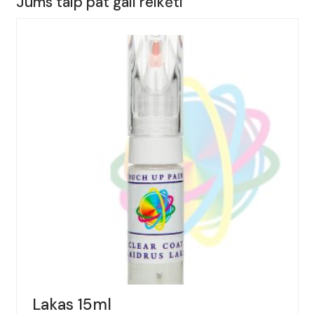
Jums taip pat gali reikėti
AUDI,
A3,
Spalva
-
ISISROT,
(Kodas
-
Y3Z),
Metai:
1994-
2000
Lakas 15ml