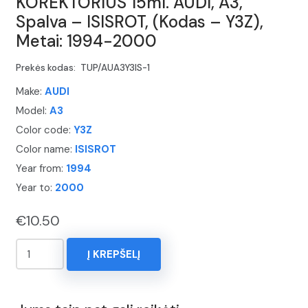
KOREKTORIUS 15ml. AUDI, A3,
Spalva – ISISROT, (Kodas – Y3Z),
Metai: 1994-2000
Prekės kodas:
TUP/AUA3Y3IS-1
Make:
AUDI
Model:
A3
Color code:
Y3Z
Color name:
ISISROT
Year from:
1994
Year to:
2000
€
10.50
produkto
Į KREPŠELĮ
kiekis:
KOREKTORIUS
15ml.