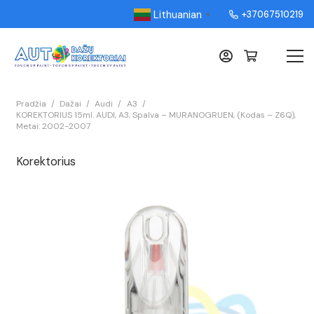
Lithuanian
+37067510219
▼
Pradžia
/
Dažai
/
Audi
/
A3
/
KOREKTORIUS 15ml. AUDI, A3, Spalva – MURANOGRUEN, (Kodas – Z6Q),
Metai: 2002-2007
Korektorius