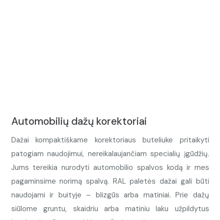
Automobilių dažų korektoriai
Dažai kompaktiškame korektoriaus buteliuke pritaikyti
patogiam naudojimui, nereikalaujančiam specialių įgūdžių.
Jums tereikia nurodyti automobilio spalvos kodą ir mes
pagaminsime norimą spalvą. RAL paletės dažai gali būti
naudojami ir buityje – blizgūs arba matiniai. Prie dažų
siūlome gruntu, skaidriu arba matiniu laku užpildytus