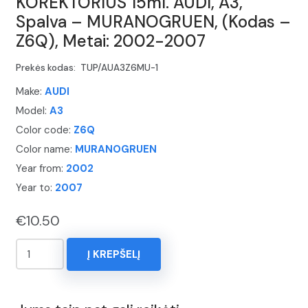
KOREKTORIUS 15ml. AUDI, A3,
Spalva – MURANOGRUEN, (Kodas –
Z6Q), Metai: 2002-2007
Prekės kodas:
TUP/AUA3Z6MU-1
Make:
AUDI
Model:
A3
Color code:
Z6Q
Color name:
MURANOGRUEN
Year from:
2002
Year to:
2007
€
10.50
produkto
Į KREPŠELĮ
kiekis:
KOREKTORIUS
15ml.