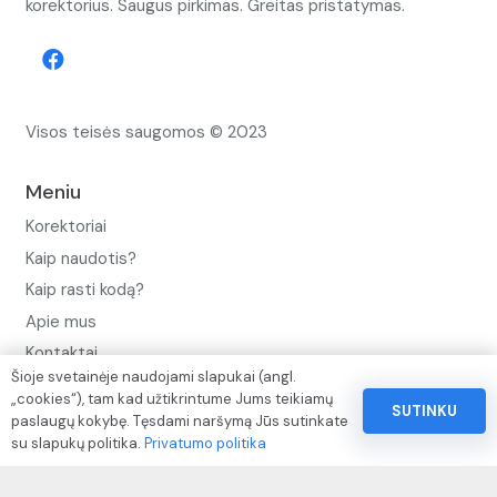
korektorius. Saugus pirkimas. Greitas pristatymas.
Visos teisės saugomos © 2023
Meniu
Korektoriai
Kaip naudotis?
Kaip rasti kodą?
Apie mus
Kontaktai
Šioje svetainėje naudojami slapukai (angl.
Privatumo politika
„cookies“), tam kad užtikrintume Jums teikiamų
SUTINKU
paslaugų kokybę. Tęsdami naršymą Jūs sutinkate
Pinigų ir prekių grąžinimo politika
su slapukų politika.
Privatumo politika
Paslaugų naudojimo sąlygos ir taisyklės