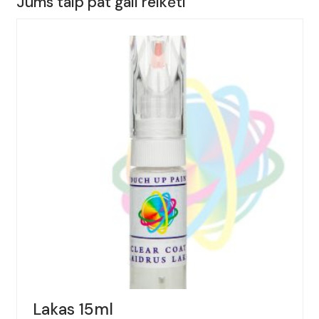
Jums taip pat gali reikėti
AUDI,
A3,
Spalva
-
MURANOGRUEN,
(Kodas
-
Z6Q),
Metai:
2002-
2007
Lakas 15ml