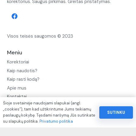
korektorius. Saugus pirkimas. Greitas pristatymas.
Visos teisės saugomos © 2023
Meniu
Korektoriai
Kaip naudotis?
Kaip rasti kodą?
Apie mus
Kontaktai
Šioje svetainėje naudojami slapukai (angl.
Privatumo politika
„cookies“), tam kad užtikrintume Jums teikiamų
SUTINKU
paslaugų kokybę. Tęsdami naršymą Jūs sutinkate
Pinigų ir prekių grąžinimo politika
su slapukų politika.
Privatumo politika
Paslaugų naudojimo sąlygos ir taisyklės