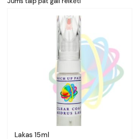
Jums taip pat gali reikėti
AUDI,
A3,
Spalva
-
ZITRUSGELB,
(Kodas
-
LY1G),
Metai:
2002-
2005
Lakas 15ml