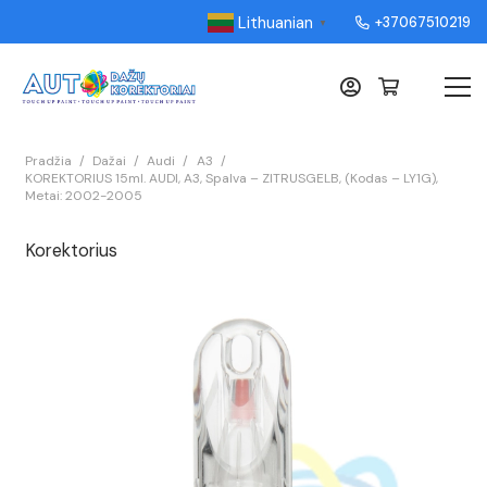
Lithuanian
+37067510219
▼
Pradžia
/
Dažai
/
Audi
/
A3
/
KOREKTORIUS 15ml. AUDI, A3, Spalva – ZITRUSGELB, (Kodas – LY1G),
Metai: 2002-2005
Korektorius