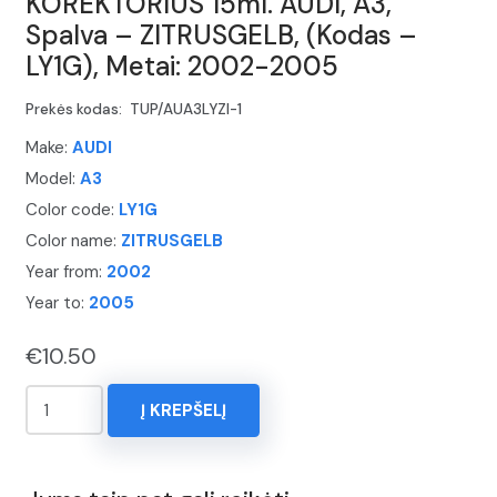
KOREKTORIUS 15ml. AUDI, A3,
Spalva – ZITRUSGELB, (Kodas –
LY1G), Metai: 2002-2005
Prekės kodas:
TUP/AUA3LYZI-1
Make:
AUDI
Model:
A3
Color code:
LY1G
Color name:
ZITRUSGELB
Year from:
2002
Year to:
2005
€
10.50
produkto
Į KREPŠELĮ
kiekis:
KOREKTORIUS
15ml.