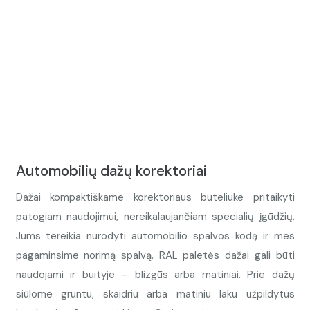
Automobilių dažų korektoriai
Dažai kompaktiškame korektoriaus buteliuke pritaikyti
patogiam naudojimui, nereikalaujančiam specialių įgūdžių.
Jums tereikia nurodyti automobilio spalvos kodą ir mes
pagaminsime norimą spalvą. RAL paletės dažai gali būti
naudojami ir buityje – blizgūs arba matiniai. Prie dažų
siūlome gruntu, skaidriu arba matiniu laku užpildytus