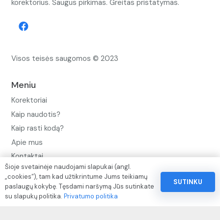
korektorius. Saugus pirkimas. Greitas pristatymas.
Visos teisės saugomos © 2023
Meniu
Korektoriai
Kaip naudotis?
Kaip rasti kodą?
Apie mus
Kontaktai
Šioje svetainėje naudojami slapukai (angl.
Privatumo politika
„cookies“), tam kad užtikrintume Jums teikiamų
SUTINKU
paslaugų kokybę. Tęsdami naršymą Jūs sutinkate
Pinigų ir prekių grąžinimo politika
su slapukų politika.
Privatumo politika
Paslaugų naudojimo sąlygos ir taisyklės