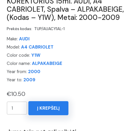
KOREKTORIUS 15ml. AUDI, A4
CABRIOLET, Spalva – ALPAKABEIGE,
(Kodas – Y1W), Metai: 2000-2009
Prekės kodas:
TUP/AUACY1AL-1
Make:
AUDI
Model:
A4 CABRIOLET
Color code:
Y1W
Color name:
ALPAKABEIGE
Year from:
2000
Year to:
2009
€
10.50
produkto
Į KREPŠELĮ
kiekis:
KOREKTORIUS
15ml.