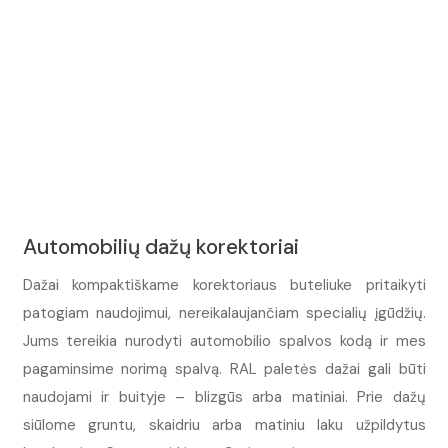
Automobilių dažų korektoriai
Dažai kompaktiškame korektoriaus buteliuke pritaikyti
patogiam naudojimui, nereikalaujančiam specialių įgūdžių.
Jums tereikia nurodyti automobilio spalvos kodą ir mes
pagaminsime norimą spalvą. RAL paletės dažai gali būti
naudojami ir buityje – blizgūs arba matiniai. Prie dažų
siūlome gruntu, skaidriu arba matiniu laku užpildytus