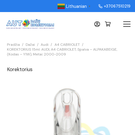
Lithuanian
+37067510219
▼
Pradžia
/
Dažai
/
Audi
/
A4 CABRIOLET
/
KOREKTORIUS 15ml. AUDI, A4 CABRIOLET, Spalva – ALPAKABEIGE,
(Kodas – Y1W), Metai: 2000-2009
Korektorius