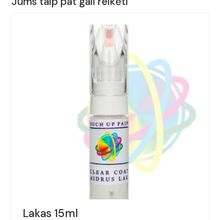
Jums taip pat gali reikėti
AUDI,
A4
CABRIOLET,
Spalva
-
ALPAKABEIGE,
(Kodas
-
Y1W),
Metai:
2000-
2009
Lakas 15ml