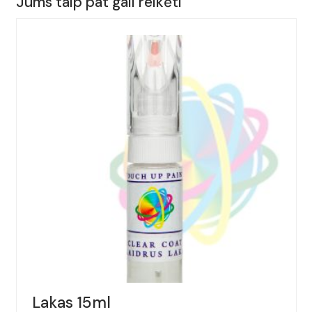
Jums taip pat gali reikėti
AUDI,
A4
CABRIOLET,
Spalva
-
ZITRUSGELB,
(Kodas
-
LY1G),
Metai:
2002-
2005
Lakas 15ml