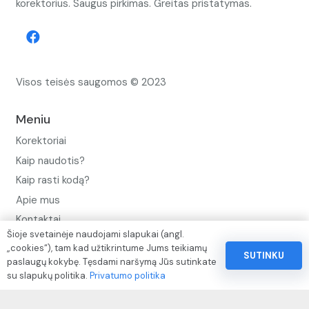
korektorius. Saugus pirkimas. Greitas pristatymas.
Visos teisės saugomos © 2023
Meniu
Korektoriai
Kaip naudotis?
Kaip rasti kodą?
Apie mus
Kontaktai
Šioje svetainėje naudojami slapukai (angl.
Privatumo politika
„cookies“), tam kad užtikrintume Jums teikiamų
SUTINKU
paslaugų kokybę. Tęsdami naršymą Jūs sutinkate
Pinigų ir prekių grąžinimo politika
su slapukų politika.
Privatumo politika
Paslaugų naudojimo sąlygos ir taisyklės