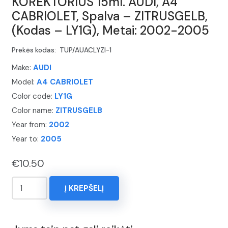
KOREKTORIUS 15ml. AUDI, A4
CABRIOLET, Spalva – ZITRUSGELB,
(Kodas – LY1G), Metai: 2002-2005
Prekės kodas:
TUP/AUACLYZI-1
Make:
AUDI
Model:
A4 CABRIOLET
Color code:
LY1G
Color name:
ZITRUSGELB
Year from:
2002
Year to:
2005
€
10.50
produkto
Į KREPŠELĮ
kiekis:
KOREKTORIUS
15ml.