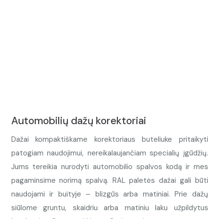
Automobilių dažų korektoriai
Dažai kompaktiškame korektoriaus buteliuke pritaikyti
patogiam naudojimui, nereikalaujančiam specialių įgūdžių.
Jums tereikia nurodyti automobilio spalvos kodą ir mes
pagaminsime norimą spalvą. RAL paletės dažai gali būti
naudojami ir buityje – blizgūs arba matiniai. Prie dažų
siūlome gruntu, skaidriu arba matiniu laku užpildytus