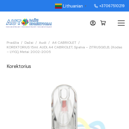
Lithuanian
+37067510219
▼
Pradžia
/
Dažai
/
Audi
/
A4 CABRIOLET
/
KOREKTORIUS 15ml. AUDI, A4 CABRIOLET, Spalva – ZITRUSGELB, (Kodas
– LY1G), Metai: 2002-2005
Korektorius