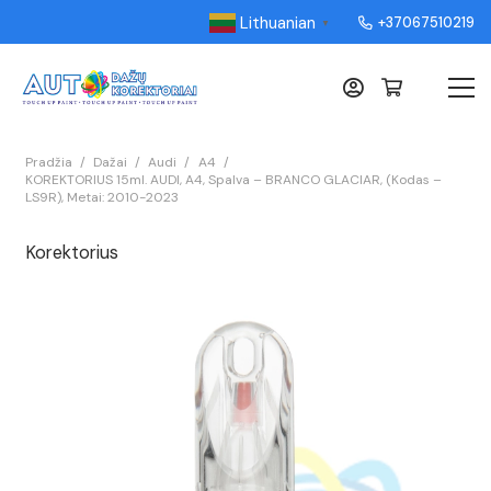
Lithuanian
+37067510219
▼
Pradžia
/
Dažai
/
Audi
/
A4
/
KOREKTORIUS 15ml. AUDI, A4, Spalva – BRANCO GLACIAR, (Kodas –
LS9R), Metai: 2010-2023
Korektorius