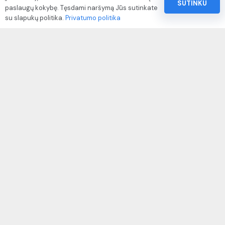
SUTINKU
paslaugų kokybę. Tęsdami naršymą Jūs sutinkate
Pinigų ir prekių grąžinimo politika
su slapukų politika.
Privatumo politika
Paslaugų naudojimo sąlygos ir taisyklės
Rekvizitai
IVP kodas: 310104
Adresas: Alėjos g. 34 Kuršėnai
El.paštas: info@autodazukorektoriai.lt
Mob.telefonas: +370 67500321