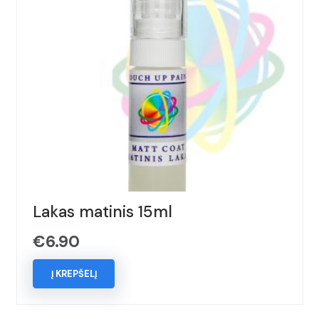
Lakas matinis 15ml
€
6.90
Į KREPŠELĮ