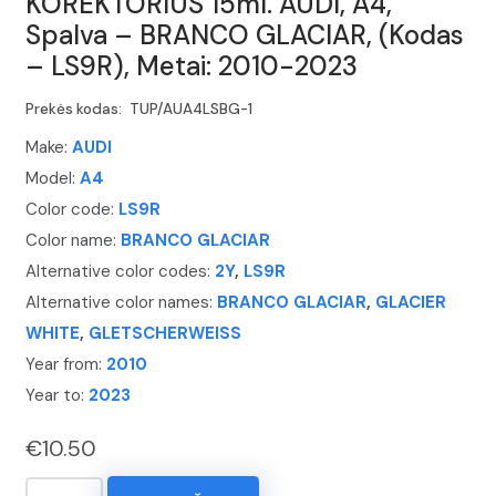
KOREKTORIUS 15ml. AUDI, A4,
Spalva – BRANCO GLACIAR, (Kodas
– LS9R), Metai: 2010-2023
Prekės kodas:
TUP/AUA4LSBG-1
Make:
AUDI
Model:
A4
Color code:
LS9R
Color name:
BRANCO GLACIAR
Alternative color codes:
2Y
,
LS9R
Alternative color names:
BRANCO GLACIAR
,
GLACIER
WHITE
,
GLETSCHERWEISS
Year from:
2010
Year to:
2023
€
10.50
produkto