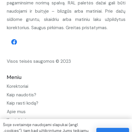
pagaminsime norimą spalvą. RAL paletės dažai gali būti
naudojami ir buityje – blizgūs arba matiniai. Prie dažų
siūlome gruntu, skaidriu arba matiniu laku užpildytus
korektorius. Saugus pirkimas. Greitas pristatymas.
Visos teisės saugomos © 2023
Meniu
Korektoriai
Kaip naudotis?
Kaip rasti kodą?
Apie mus
Kontaktai
Šioje svetainėje naudojami slapukai (angl.
„cookies“), tam kad užtikrintume Jums teikiamų
Privatumo politika