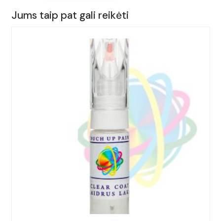
15ml.
Jums taip pat gali reikėti
AUDI,
A5,
Spalva
-
MISANOROT,
(Kodas
-
LZ3M),
Metai:
1996-
2023