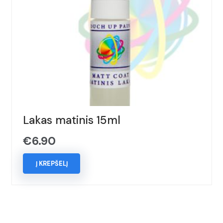
Lakas matinis 15ml
€
6.90
Į KREPŠELĮ