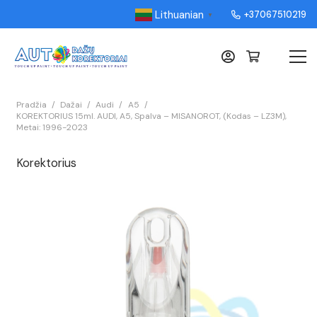
Lithuanian
+37067510219
▼
Pradžia
/
Dažai
/
Audi
/
A5
/
KOREKTORIUS 15ml. AUDI, A5, Spalva – MISANOROT, (Kodas – LZ3M),
Metai: 1996-2023
Korektorius