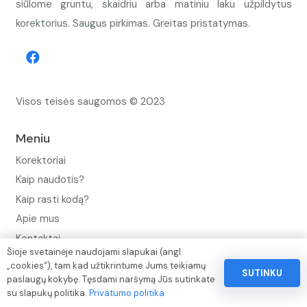
siūlome gruntu, skaidriu arba matiniu laku užpildytus
korektorius. Saugus pirkimas. Greitas pristatymas.
Visos teisės saugomos © 2023
Meniu
Korektoriai
Kaip naudotis?
Kaip rasti kodą?
Apie mus
Kontaktai
Šioje svetainėje naudojami slapukai (angl.
Privatumo politika
„cookies“), tam kad užtikrintume Jums teikiamų
SUTINKU
paslaugų kokybę. Tęsdami naršymą Jūs sutinkate
Pinigų ir prekių grąžinimo politika
su slapukų politika.
Privatumo politika
Paslaugų naudojimo sąlygos ir taisyklės