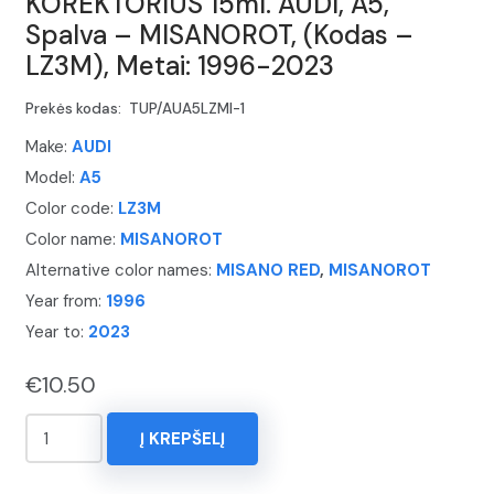
KOREKTORIUS 15ml. AUDI, A5,
Spalva – MISANOROT, (Kodas –
LZ3M), Metai: 1996-2023
Prekės kodas:
TUP/AUA5LZMI-1
Make:
AUDI
Model:
A5
Color code:
LZ3M
Color name:
MISANOROT
Alternative color names:
MISANO RED
,
MISANOROT
Year from:
1996
Year to:
2023
€
10.50
produkto
Į KREPŠELĮ
kiekis:
KOREKTORIUS