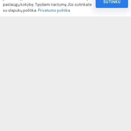
SUTINKU
paslaugų kokybę. Tęsdami naršymą Jūs sutinkate
Pinigų ir prekių grąžinimo politika
su slapukų politika.
Privatumo politika
Paslaugų naudojimo sąlygos ir taisyklės
Rekvizitai
IVP kodas: 310104
Adresas: Alėjos g. 34 Kuršėnai
El.paštas: info@autodazukorektoriai.lt
Mob.telefonas: +370 67500321