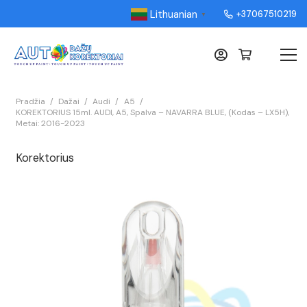
Lithuanian
+37067510219
▼
Pradžia
/
Dažai
/
Audi
/
A5
/
KOREKTORIUS 15ml. AUDI, A5, Spalva – NAVARRA BLUE, (Kodas – LX5H),
Metai: 2016-2023
Korektorius