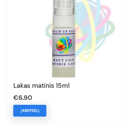
Lakas matinis 15ml
€
6.90
Į KREPŠELĮ