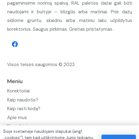
pagaminsime norimą spalvą. RAL paletės dažai gali būti
naudojami ir buityje – blizgūs arba matiniai. Prie dažų
siūlome gruntu, skaidriu arba matiniu laku užpildytus
korektorius. Saugus pirkimas. Greitas pristatymas.
Visos teisės saugomos © 2023
Meniu
Korektoriai
Kaip naudotis?
Kaip rasti kodą?
Apie mus
Kontaktai
Šioje svetainėje naudojami slapukai (angl.
„cookies“), tam kad užtikrintume Jums teikiamų
Privatumo politika